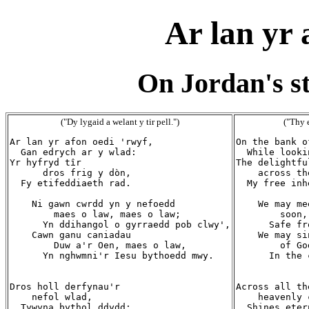
Ar lan yr 
On Jordan's s
("Dy lygaid a welant y tir pell.")
("Thy e
Ar lan yr afon oedi 'rwyf,

On the bank o
  Gan edrych ar y wlad:

  While looki
Yr hyfryd tîr

The delightfu
      dros frig y dòn,

    across th
  Fy etifeddiaeth rad.

  My free inh
    Ni gawn cwrdd yn y nefoedd

    We may me
        maes o law, maes o law;

        soon,
      Yn ddihangol o gyrraedd pob clwy',

      Safe fr
    Cawn ganu caniadau

    We may si
        Duw a'r Oen, maes o law,

        of Go
      Yn nghwmni'r Iesu bythoedd mwy.

      In the 
Dros holl derfynau'r

Across all th
    nefol wlad,

    heavenly 
  Tywyna bythol ddydd;

  Shines eter