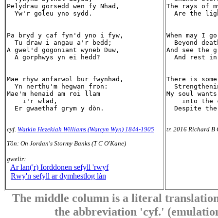
Pelydrau gorsedd wen fy Nhad,

The rays of m
  Yw'r goleu yno sydd.

  Are the lig
Pa bryd y caf fyn'd yno i fyw,

When may I go
  Tu draw i angau a'r bedd;

  Beyond deat
A gwel'd gogoniant wyneb Duw,

And see the g
  A gorphwys yn ei hedd?

  And rest in
Mae rhyw anfarwol bur fwynhad,

There is some
  Yn nerthu'm hegwan fron:

  Strengtheni
Mae'm henaid am roi llam

My soul wants
    i'r wlad,

    into the 
  Er gwaethaf grym y dòn.

  Despite the
cyf.
Watkin Hezekiah Williams (Watcyn Wyn) 1844-1905
tr. 2016 Richard B 
Tôn: On Jordan's Stormy Banks (T C O'Kane)
gwelir:
Ar lan('r) Iorddonen sefyll 'rwyf
Rwy'n sefyll ar dymhestlog làn
The middle column is a literal translation
the abbreviation 'cyf.' (emulation 