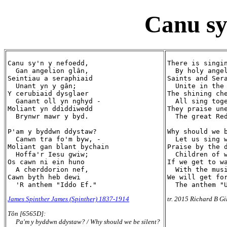
Canu sy
Canu sy'n y nefoedd,

There is singin
  Gan angelion glân,

  By holy angel
Seintiau a seraphiaid

Saints and Sera
  Unant yn y gân;

  Unite in the 
Y cerubiaid dysglaer

The shining che
  Ganant oll yn nghyd -

  All sing toge
Moliant yn ddiddiwedd

They praise une
  Brynwr mawr y byd.

  The great Red
P'am y byddwn ddystaw?

Why should we b
  Canwn tra fo'm byw, -

  Let us sing w
Moliant gan blant bychain

Praise by the d
  Hoffa'r Iesu gwiw;

  Children of w
Os cawn ni ein huno

If we get to wa
  A cherddorion nef,

  With the musi
Cawn byth heb dewi

We will get for
James Spinther James (Spinther) 1837-1914
tr. 2015 Richard B Gi
Tôn [6565D]:
Pa'm y byddwn ddystaw? / Why should we be silent?