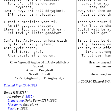
  Ion, o'u holl gynghorion

  Lord, from all 
      cwympant,

      they shall 
Hwnt a hwy, a'i holl ddrygioni,

Away with them an
  I'th erbyn di rhyfelant.

  Against thee th
Y rhai a 'mddiried ynot ti,

Those who trust i
  Am it' gysgodu drostynt -

  For Thee to sha
Llawen a fydd pob rai a'th gar,

Joyful will be al
  Cei fawl yn llafar ganddynt.

  Thou wilt get l
Can's ti, Arglwydd, anfoni wlith

Since thou, Lord,
  Dy fendith ar y cyfion;

  Thy blessing on
A'th gywir serch,

And thy true affe
    fel tarian gref,

    like a strong
Clyw 'ngweddi Arglwydd :: Arglwydd! clyw
Hear my prayer, 
'ngweddi
And unders
A deall :: Duw, deall
Na saif :: Ni saif
Since thou, Lord
Can's ti, Arglwydd, :: Ti, Arglwydd, a
tr. 2009,10 Richard B Gi
Edmund Prys 1544-1623
Tonau [MS 8787]:
Aberairon (<
1835
)
Llangranog
(John Parry 1787-1860)
Morganwg
(hen alaw)
Persia
(<1869)