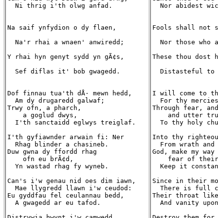
  Ni thrig i'th olwg anfad.

  Nor abidest wic
Na saif ynfydion o dy flaen,

Fools shall not s
  Na'r rhai a wnaen' anwiredd;

  Nor those who a
Y rhai hyn genyt sydd yn gÃ¢s,

These thou dost h
  Sef diflas it' bob gwagedd.

  Distasteful to 
Dof finnau tua'th dÅ· mewn hedd,

I will come to th
  Am dy drugaredd galwaf;

  For thy mercies
Trwy ofn, a pharch,

Through fear, and
    a goglud dwys,

    and utter tru
  I'th sanctaidd eglwys treiglaf.

  To thy holy chu
I'th gyfiawnder arwain fi: Ner

Into thy righteou
  Rhag blinder a chasineb.

  From wrath and 
Duw gwna dy ffordd rhag

God, make my way 
    ofn eu brÃ¢d,

    fear of their
  Yn wastad rhag fy wyneb.

  Keep it constan
Can's i'w genau nid oes dim iawn,

Since in their mo
  Mae llygredd llawn i'w ceudod:

  There is full c
Eu gyddfau fel ceulannau bedd,

Their throat like
  A gwagedd ar eu tafod.

  And vanity upon
Distrywia hwynt i'w camwedd,

Destroy them for 