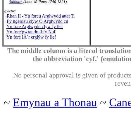
Sabbath
(John Williams 1740-1821)
gwelir:
Rhan II - Yn foreu Arglwydd attat Ti
Fy ngeiriau clyw O Arglwydd cu
Yn fore Arglwydd clyw fy llef
Yn fore gwrando fi fy Naf
Yn fore IÃ´r erglŷw fy llef
The middle column is a literal translation
the abbreviation 'cyf.' (emulation 
No personal approval is given of products 
reven
~
Emynau a Thonau
~
Can