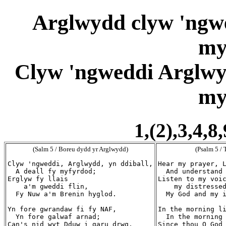
Arglwydd clyw 'ngwed
my
Clyw 'ngweddi Arglwyd
my
1,(2),3,4,8
(Salm 5 / Boreu dydd yr Arglwydd)
(Psalm 5 / 
Clyw 'ngweddi, Arglwydd, yn ddiball,

Hear my prayer, L
  A deall fy myfyrdod;

  And understand 
Erglyw fy llais

Listen to my voic
    a'm gweddi flin,

    my distressed
  Fy Nuw a'm Brenin hyglod.

  My God and my i
Yn fore gwrandaw fi fy NAF,

In the morning li
  Yn fore galwaf arnad;

  In the morning 
Can's nid wyt Dduw i garu drwg,

Since thou O God 