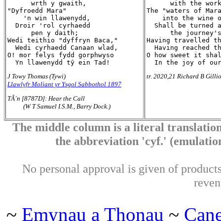
      wrth y gwaith,

      with the work
"Dyfroedd Mara"

The "waters of Mara
    'n win llawenydd,

    into the wine o
  Droir 'rol cyrhaedd

  Shall be turned a
      pen y daith;

      the journey's
Wedi teithio "dyffryn Baca,"

Having travelled th
  Wedi cyrhaedd Canaan wlad,

  Having reached th
O! mor felys fydd gorphwyso

O how sweet it shal
J Towy Thomas (Tywi)
tr. 2020,21 Richard B Gilli
Llawlyfr Moliant yr Ysgol Sabbothol 1897
TÃ´n [8787D]: Hear the Call
(W T Samuel I.S.M., Barry Dock.)
The middle column is a literal translation
the abbreviation 'cyf.' (emulation 
No personal approval is given of products 
reven
~
Emynau a Thonau
~
Can