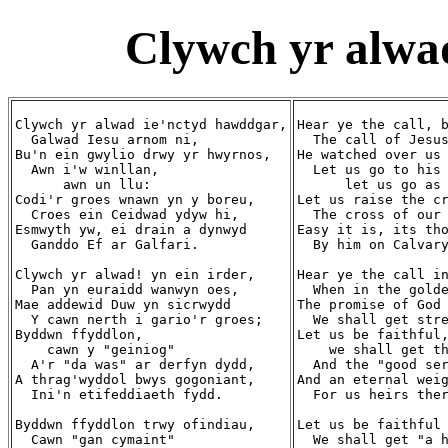
Clywch yr alwa
Clywch yr alwad ie'nctyd hawddgar,

Hear ye the call, b
  Galwad Iesu arnom ni,

  The call of Jesus
Bu'n ein gwylio drwy yr hwyrnos,

He watched over us 
  Awn i'w winllan,

  Let us go to his 
      awn un llu:

      let us go as 
Codi'r groes wnawn yn y boreu,

Let us raise the cr
  Croes ein Ceidwad ydyw hi,

  The cross of our 
Esmwyth yw, ei drain a dynwyd

Easy it is, its tho
  Ganddo Ef ar Galfari.

  By him on Calvary
Clywch yr alwad! yn ein irder,

Hear ye the call in
  Pan yn euraidd wanwyn oes,

  When in the golde
Mae addewid Duw yn sicrwydd

The promise of God 
  Y cawn nerth i gario'r groes;

  We shall get stre
Byddwn ffyddlon,

Let us be faithful,
    cawn y "geiniog"

    we shall get th
  A'r "da was" ar derfyn dydd,

  And the "good ser
A thrag'wyddol bwys gogoniant,

And an eternal weig
  Ini'n etifeddiaeth fydd.

  For us heirs ther
Byddwn ffyddlon trwy ofindiau,

Let us be faithful 
  Cawn "gan cymaint"

  We shall get "a h