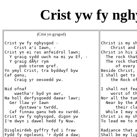
Crist yw fy ngh
(Crist yn gysgod)
Crist yw fy nghysgod -

Christ is my sh
    Crist a'i Iawn, -

    Christ and 
Crist yn ei ras anfeidrol lawn;

Christ in his i
  Y graig sydd uwch na mi yw Ef, -

  The rock that
  Y graig dÃ½r rym

  The rock that
      pob storom gref.

      of every 
Yn ymyl Crist, tra byddwyf byw

Beside Christ, 
Caf ganu,

I shall get to 
    Craig yr oesoedd yw.

    the Rock of
Nid ofnaf

I shall not fea
    waetha'r byd yn awr,

    worst of th
Na holl derfysgoedd daear lawr;

Nor all the tum
  Ger llaw yr Iawn

  Near by the A
      dystawa'u twrdd,

      their cla
  Caf finnau ganu heb eu cwrdd.

  While I may s
Crist yw fy nghysgod, digon yw

Christ is my sh
I'm dwyn i dawel hedd fy Nuw.

To lead me to m
Disgleirdeb gyffry fyd i fraw

Radiance that a
Fydd fy ngoleuni 'r dydd a daw;

Shall be my lig