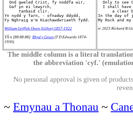
  Ond gweled Crist, fy noddfa wir,

  Only to see C
  Gaf yn ei lewyrch,

  I shall have 
      tanbaid clir.

      a clear b
Yn nydd y farn, - ofnadwy ddydd,

In the day of j
William Griffith Owen (Llifon) 1857-1922
tr. 2023 Richard B Gi
TÃ´n [88.88.88]:
Rhyd y Groes
(T D Edwards 1874-
1930)
The middle column is a literal translation
the abbreviation 'cyf.' (emulation 
No personal approval is given of products 
reven
~
Emynau a Thonau
~
Can