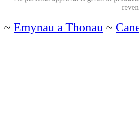
reven
~
Emynau a Thonau
~
Can