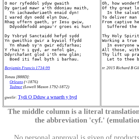
O mor ryfeddol ydyw gwaith

Oh, how wonderf
Dy gariad mawr a'th ddoniau maith,

Of thy great lo
  Yn iachawdwriaeth enaid dyn!

  In the salvat
I wared dyn oedd elyn Duw,

To deliver man 
Rhag uffern gaeth, yr Iesu gwiw,

From captive he
  Ddyoddefodd angau'r groes ei hun!

  Suffered the 
Dy Ysbryd Sanctaidd hefyd sydd

Thy Holy Spirit
Yn gweithio gwir a bywiol ffydd

Working a true 
  Yn mhawb sy'n gwir edifarhau;

  In everyone w
Y rhai'n i gyd, ar nefol gân,

All those, with
Ddyrchafant glod i'th enw glân;

Thy lift up pra
Benjamin Francis 1734-99
tr. 2015 Richard B Gi
Tonau [888D]:
Orleans
(<1876)
Tadmor
(Lowell Mason 1792-1872)
Tydi O Dduw a wnaeth y byd
gwelir:
The middle column is a literal translation
the abbreviation 'cyf.' (emulation 
No personal approval is given of products 