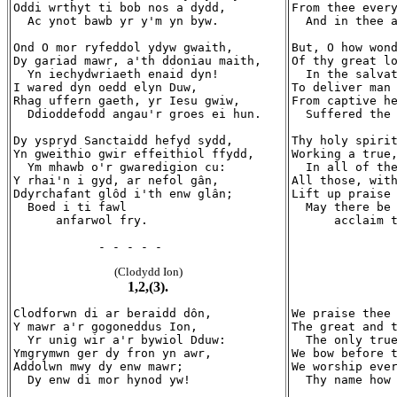
Oddi wrthyt ti bob nos a dydd,

From thee every
  Ac ynot bawb yr y'm yn byw.

  And in thee a
Ond O mor ryfeddol ydyw gwaith,

But, O how wond
Dy gariad mawr, a'th ddoniau maith,

Of thy great lo
  Yn iechydwriaeth enaid dyn!

  In the salvat
I wared dyn oedd elyn Duw,

To deliver man 
Rhag uffern gaeth, yr Iesu gwiw,

From captive he
  Ddioddefodd angau'r groes ei hun.

  Suffered the 
Dy yspryd Sanctaidd hefyd sydd,

Thy holy spirit
Yn gweithio gwir effeithiol ffydd,

Working a true,
  Ym mhawb o'r gwaredigion cu:

  In all of the
Y rhai'n i gyd, ar nefol gân,

All those, with
Ddyrchafant glôd i'th enw glân;

Lift up praise 
  Boed i ti fawl

  May there be 
      anfarwol fry.

      acclaim t
(Clodydd Ion)
1,2,(3).
Clodforwn di ar beraidd dôn,

We praise thee 
Y mawr a'r gogoneddus Ion,

The great and t
  Yr unig wir a'r bywiol Dduw:

  The only true
Ymgrymwn ger dy fron yn awr,

We bow before t
Addolwn mwy dy enw mawr;

We worship ever
  Dy enw di mor hynod yw!

  Thy name how 