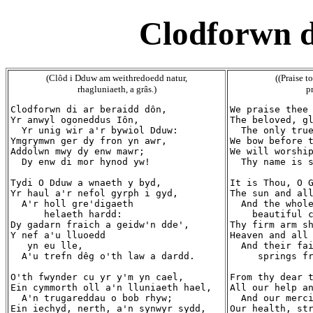
Clodforwn d
(Clôd i Dduw am weithredoedd natur,
((Praise t
rhagluniaeth, a grâs.)
p
Clodforwn di ar beraidd dôn,

We praise thee 
Yr anwyl ogoneddus Iôn,

The beloved, gl
  Yr unig wir a'r bywiol Dduw:

  The only true
Ymgrymwn ger dy fron yn awr,

We bow before t
Addolwn mwy dy enw mawr;

We will worship
  Dy enw di mor hynod yw!

  Thy name is s
Tydi O Dduw a wnaeth y byd,

It is Thou, O G
Yr haul a'r nefol gyrph i gyd,

The sun and all
  A'r holl gre'digaeth

  And the whole
      helaeth hardd:

    beautiful c
Dy gadarn fraich a geidw'n dde',

Thy firm arm sh
Y nef a'u lluoedd

Heaven and all 
   yn eu lle,

  And their fai
  A'u trefn dêg o'th law a dardd.

     springs fr
O'th fwynder cu yr y'm yn cael,

From thy dear t
Ein cymmorth oll a'n lluniaeth hael,

All our help an
  A'n trugareddau o bob rhyw;

  And our merci
Ein iechyd, nerth, a'n synwyr sydd,

Our health, str