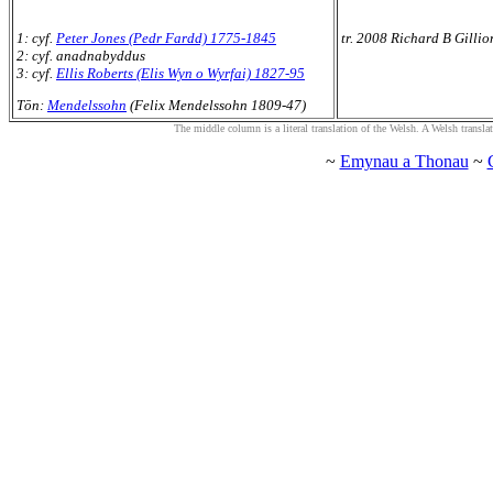
1: cyf.
Peter Jones (Pedr Fardd) 1775-1845
tr. 2008 Richard B Gillio
2: cyf. anadnabyddus
3: cyf.
Ellis Roberts (Elis Wyn o Wyrfai) 1827-95
Tōn:
Mendelssohn
(Felix Mendelssohn 1809-47)
The middle column is a literal translation of the Welsh. A Welsh translatio
~
Emynau a Thonau
~