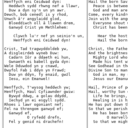
Henffych eni Ceidwad dyn:

Hail the born Sav
  Heddwch sydd rhwng nef a llawr,

  Peace is betwee
  Duw a dyn sy'n un yn awr.

  God and man are
Dewch, bob cenedl is y rhod,

Come, every kindr
Unwch ā'r angylaidd glod,

Join with the ang
  Bloeddiwch oll ā llawen drem,

  Everyone shout 
  Ganwyd Crist ym Methlehem:

  Christ has been
    Clywch lu'r nef yn seinio'n un,

    Hear the host
    Henffych eni Ceidwad dyn!

    Hail the born
Crist, Tad tragwyddoldeb yw,

Christ, the Fathe
A disgleirdeb wyneb Duw:

And the brightnes
  Cadarn Iōr a ddaeth ei hun,

  Mighty Lord who
  Gwnaeth ei babell gyda dyn:

  Made his tent w
Wele Dduwdod yn y cnawd,

See Godhead in th
Dwyfol Fab i ddyn yn Frawd;

Divine Son to man
  Duw yn ddyn, fy enaid, gwźl

  God in man, my 
  Iesu, ein Emanwel!

  Jesus our Emanue
Henffych, T'wysog heddwch yw;

Hail, Prince of p
Henffych, Haul Cyfiawnder gwiw:

Hail, worthy Sun 
  Bywyd ddwg, a golau ddydd,

  Life he brings,
  Iechyd yn ei esgyll sydd.

  Healing in is h
Rhoes i lawr ogoniant nef;

He has put down t
Fel na threngom ganwyd ef;

So that we perish
  Ganwyd ef,

  He has been born
          O ryfedd drefn,

        O marvell