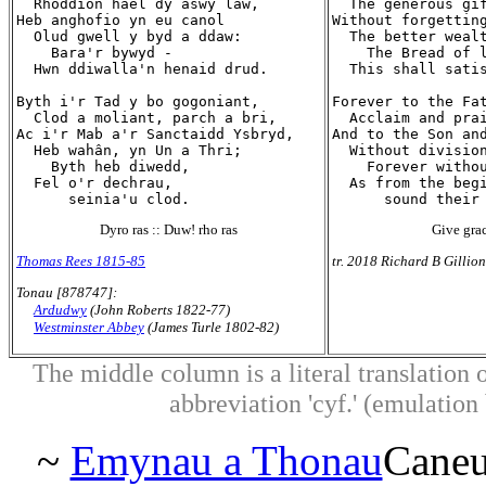
  Rhoddion hael dy aswy law,

  The generous gif
Heb anghofio yn eu canol

Without forgetting
  Olud gwell y byd a ddaw:

  The better wealt
    Bara'r bywyd -

    The Bread of l
  Hwn ddiwalla'n henaid drud.

  This shall satis
Byth i'r Tad y bo gogoniant,

Forever to the Fat
  Clod a moliant, parch a bri,

  Acclaim and prai
Ac i'r Mab a'r Sanctaidd Ysbryd,

And to the Son and
  Heb wahân, yn Un a Thri;

  Without division
    Byth heb diwedd,

    Forever withou
  Fel o'r dechrau,

  As from the begi
Dyro ras :: Duw! rho ras
Give grac
Thomas Rees 1815-85
tr. 2018 Richard B Gillion
Tonau [878747]:
Ardudwy
(John Roberts 1822-77)
Westminster Abbey
(James Turle 1802-82)
The middle column is a literal translation o
abbreviation 'cyf.' (emulation b
~
Emynau a Thonau
Cane