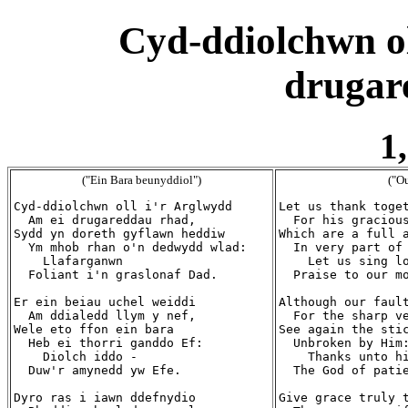
Cyd-ddiolchwn ol
drugar
1,
("Ein Bara beunyddiol")
("Ou
Cyd-ddiolchwn oll i'r Arglwydd

Let us thank toget
  Am ei drugareddau rhad,

  For his gracious
Sydd yn doreth gyflawn heddiw

Which are a full a
  Ym mhob rhan o'n dedwydd wlad:

  In very part of 
    Llafarganwn

    Let us sing lo
  Foliant i'n graslonaf Dad.

  Praise to our mo
Er ein beiau uchel weiddi

Although our fault
  Am ddialedd llym y nef,

  For the sharp ve
Wele eto ffon ein bara

See again the stic
  Heb ei thorri ganddo Ef:

  Unbroken by Him:
    Diolch iddo -

    Thanks unto hi
  Duw'r amynedd yw Efe.

  The God of patie
Dyro ras i iawn ddefnydio

Give grace truly t