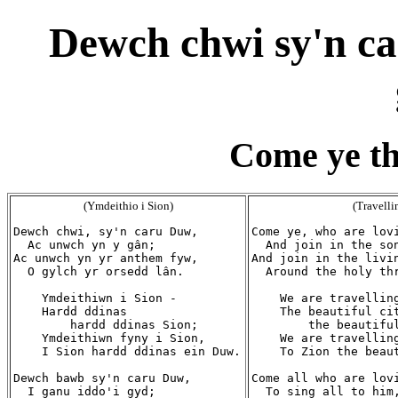
Dewch chwi sy'n c
Come ye th
(Ymdeithio i Sion)
(Travelli
Dewch chwi, sy'n caru Duw,

Come ye, who are lovi
  Ac unwch yn y gân;

  And join in the son
Ac unwch yn yr anthem fyw,

And join in the livin
  O gylch yr orsedd lân.

  Around the holy thr
    Ymdeithiwn i Sion -

    We are travelling
    Hardd ddinas

    The beautiful cit
        hardd ddinas Sion;

        the beautiful
    Ymdeithiwn fyny i Sion,

    We are travelling
    I Sion hardd ddinas ein Duw.

    To Zion the beaut
Dewch bawb sy'n caru Duw,

Come all who are lovi
  I ganu iddo'i gyd;

  To sing all to him,