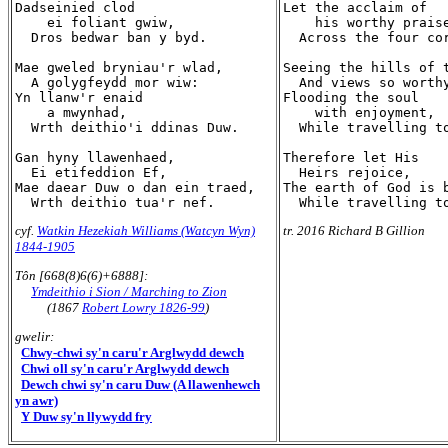
Dadseinied clod

Let the acclaim of

    ei foliant gwiw,

    his worthy praise
  Dros bedwar ban y byd.

  Across the four cor
Mae gweled bryniau'r wlad,

Seeing the hills of t
  A golygfeydd mor wiw:

  And views so worthy
Yn llanw'r enaid

Flooding the soul

    a mwynhad,

    with enjoyment,

  Wrth deithio'i ddinas Duw.

  While travelling to
Gan hyny llawenhaed,

Therefore let His

  Ei etifeddion Ef,

  Heirs rejoice,

Mae daear Duw o dan ein traed,

The earth of God is b
cyf.
Watkin Hezekiah Williams (Watcyn Wyn)
tr. 2016 Richard B Gillion
1844-1905
Tôn [668(8)6(6)+6888]:
Ymdeithio i Sion / Marching to Zion
(1867
Robert Lowry 1826-99
)
gwelir:
Chwy-chwi sy'n caru'r Arglwydd dewch
Chwi oll sy'n caru'r Arglwydd dewch
Dewch chwi sy'n caru Duw (A llawenhewch
yn awr)
Y Duw sy'n llywydd fry