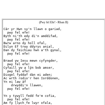
(Pwy fel Efe! - Rhan II)
Câr yr Hwn sy'n llawn o gariad,

  pwy fel efe!

Byth ni'th edy di'n amddifad,

  pwy fel efe!

Bwrw arno dy holl ofal,

Dilyn Ef trwy ddyrys anial,

Dan dy feichiau hwn a'th gynal,

  pwy fel efe!

Brawd yw Iesu mewn cyfyngder,

  pwy fel efe!

Cyfaill yw a lŷn bob amser,

  pwy fel efe!

Diogel fyddaf dàn ei aden;

Ac wrth rodio'r hen Iorddonen,

Yn ei law âf

    drwyddi'n llawen,

  pwy fel efe!

Yn y tywyll fedd fe'm cofia,

  pwy fel efe!

Am fy llwch fe lwyr ofala,
