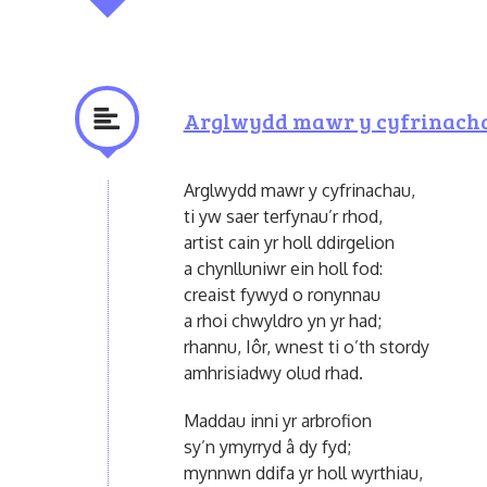
Arglwydd mawr y cyfrinach
Arglwydd mawr y cyfrinachau,
ti yw saer terfynau’r rhod,
artist cain yr holl ddirgelion
a chynlluniwr ein holl fod:
creaist fywyd o ronynnau
a rhoi chwyldro yn yr had;
rhannu, Iôr, wnest ti o’th stordy
amhrisiadwy olud rhad.
Maddau inni yr arbrofion
sy’n ymyrryd â dy fyd;
mynnwn ddifa yr holl wyrthiau,