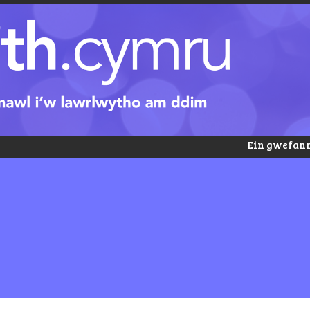
Ein gwefann