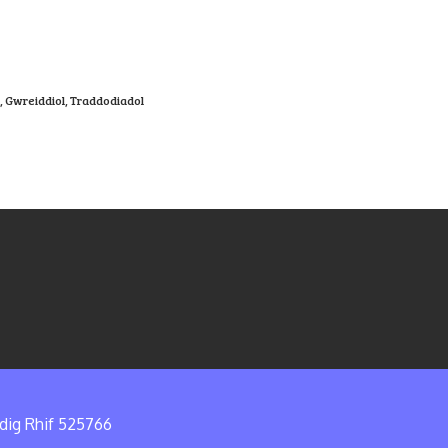
,
Gwreiddiol
,
Traddodiadol
edig Rhif 525766