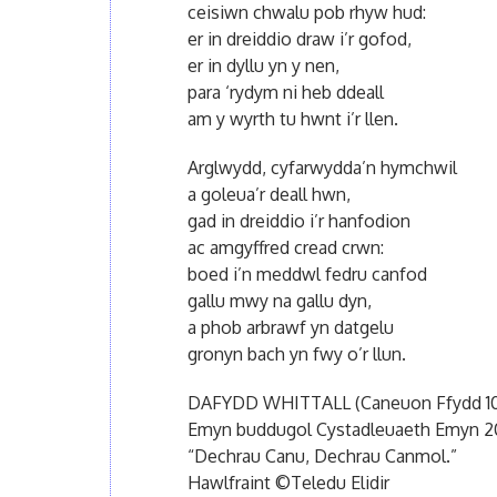
ceisiwn chwalu pob rhyw hud:
er in dreiddio draw i’r gofod,
er in dyllu yn y nen,
para ‘rydym ni heb ddeall
am y wyrth tu hwnt i’r llen.
Arglwydd, cyfarwydda’n hymchwil
a goleua’r deall hwn,
gad in dreiddio i’r hanfodion
ac amgyffred cread crwn:
boed i’n meddwl fedru canfod
gallu mwy na gallu dyn,
a phob arbrawf yn datgelu
gronyn bach yn fwy o’r llun.
DAFYDD WHITTALL (Caneuon Ffydd 10
Emyn buddugol Cystadleuaeth Emyn 2000
“Dechrau Canu, Dechrau Canmol.”
Hawlfraint ©Teledu Elidir