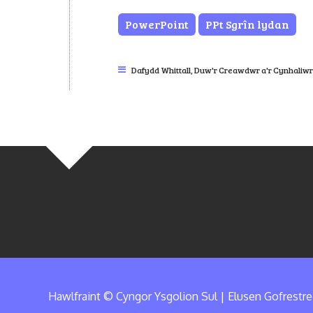
PowerPoint
PPt Sgrîn lydan
Dafydd Whittall
,
Duw'r Creawdwr a'r Cynhaliwr
Hawlfraint © Cyngor Ysgolion Sul | Elusen Gofrestr