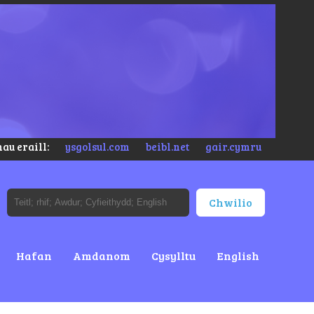
au eraill:
ysgolsul.com
beibl.net
gair.cymru
Hafan
Amdanom
Cysylltu
English