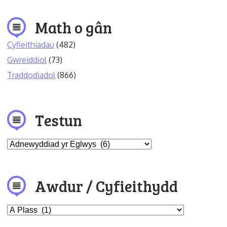
Math o gân
Cyfieithiadau
(482)
Gwreiddiol
(73)
Traddodiadol
(866)
Testun
Awdur / Cyfieithydd