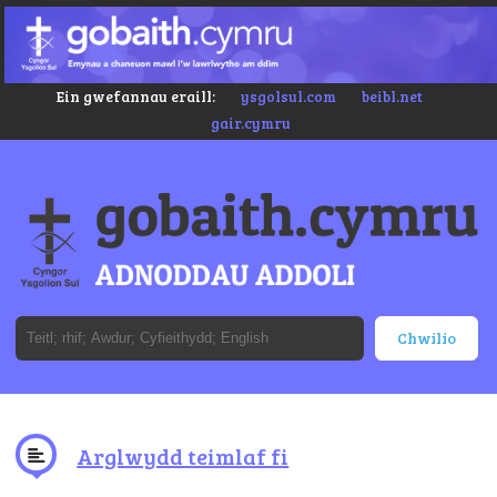
Ein gwefannau eraill:
ysgolsul.com
beibl.net
gair.cymru
Arglwydd teimlaf fi