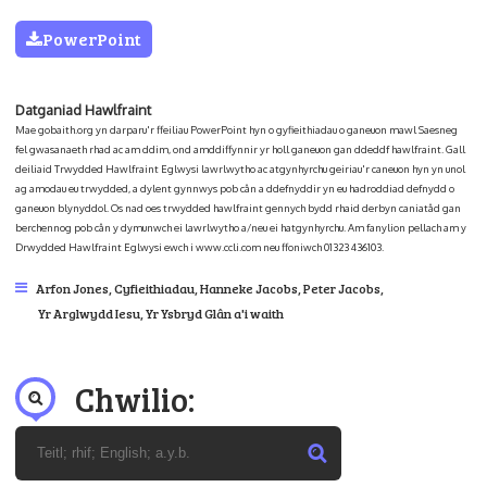
PowerPoint
Datganiad Hawlfraint
Mae gobaith.org yn darparu'r ffeiliau PowerPoint hyn o gyfieithiadau o ganeuon mawl Saesneg
fel gwasanaeth rhad ac am ddim, ond amddiffynnir yr holl ganeuon gan ddeddf hawlfraint. Gall
deiliaid Trwydded Hawlfraint Eglwysi lawrlwytho ac atgynhyrchu geiriau'r caneuon hyn yn unol
ag amodau eu trwydded, a dylent gynnwys pob cân a ddefnyddir yn eu hadroddiad defnydd o
ganeuon blynyddol. Os nad oes trwydded hawlfraint gennych bydd rhaid derbyn caniatâd gan
berchennog pob cân y dymunwch ei lawrlwytho a/neu ei hatgynhyrchu. Am fanylion pellach am y
Drwydded Hawlfraint Eglwysi ewch i www.ccli.com neu ffoniwch 01323 436103.
Arfon Jones
,
Cyfieithiadau
,
Hanneke Jacobs
,
Peter Jacobs
,
Yr Arglwydd Iesu
,
Yr Ysbryd Glân a'i waith
Chwilio: