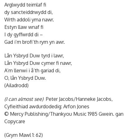
Arglwydd teimlaf fi
dy sancteiddrwydd di,
Wrth addoli yma nawr.
Estyn llaw wnaf fi
I dy gyffwrdd di –
Gad i’m brofi’th rym yn awr.
Lân Ysbryd Duw tyrd i lawr,
Lân Ysbryd Duw cymer fi nawr,
A’m llenwi i â’th gariad di,
O, lân Ysbryd Duw.
(Ailadrodd)
(I can almost see)
Peter Jacobs/Hanneke Jacobs,
Cyfieithiad awdurdodedig: Arfon Jones
© Mercy Publishing/Thankyou Music 1985 Gwein. gan
Copycare
(Grym Mawl 1: 62)