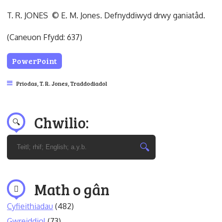
T. R. JONES © E. M. Jones. Defnyddiwyd drwy ganiatâd.
(Caneuon Ffydd: 637)
PowerPoint
Priodas
,
T. R. Jones
,
Traddodiadol
Chwilio:
Math o gân
Cyfieithiadau
(482)
Gwreiddiol
(73)