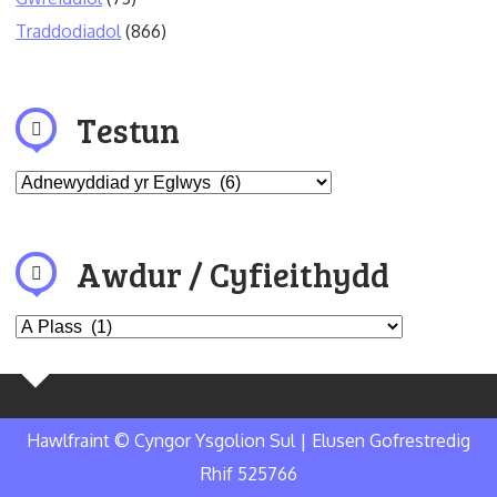
Traddodiadol
(866)
Testun
Awdur / Cyfieithydd
Hawlfraint © Cyngor Ysgolion Sul | Elusen Gofrestredig
Rhif 525766