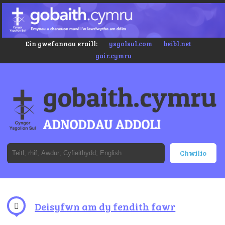
Ein gwefannau eraill:
ysgolsul.com
beibl.net
gair.cymru
Deisyfwn am dy fendith fawr