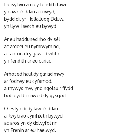
Deisyfwn am dy fendith fawr
yn awr i’r ddau a unwyd,
bydd di, yr Hollalluog Dduw,
yn llyw i serch eu bywyd.
Ar eu hadduned rho dy sêl
ac arddel eu hymrwymiad,
ac anfon di y gawod wlith
yn fendith ar eu cariad.
Arhosed haul dy gariad mwy
ar fodrwy eu cyfamod,
a thywys hwy yng ngolau’r ffydd
bob dydd i nawdd dy gysgod.
O estyn di dy law i’r ddau
ar lwybrau cymhleth bywyd
ac aros yn dy ddwyfol rin
yn Frenin ar eu haelwyd.