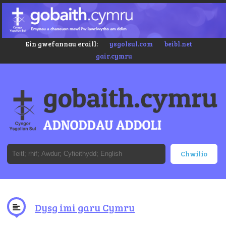
Ein gwefannau eraill:
ysgolsul.com
beibl.net
gair.cymru
Dysg imi garu Cymru