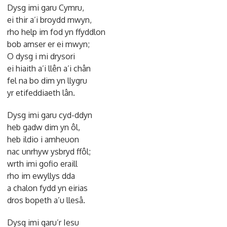
Dysg imi garu Cymru,
ei thir a’i broydd mwyn,
rho help im fod yn ffyddlon
bob amser er ei mwyn;
O dysg i mi drysori
ei hiaith a’i llên a’i chân
fel na bo dim yn llygru
yr etifeddiaeth lân.
Dysg imi garu cyd-ddyn
heb gadw dim yn ôl,
heb ildio i amheuon
nac unrhyw ysbryd ffôl;
wrth imi gofio eraill
rho im ewyllys dda
a chalon fydd yn eirias
dros bopeth a’u llesâ.
Dysg imi garu’r Iesu