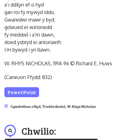
a’i ddilyn ef o hyd
gan roi fy mywyd iddo,
Gwaredwr mawr y byd;
goleued ei wirionedd
fy meddwl i a’m dawn,
doed ysbryd ei anturiaeth
i’m bywyd i yn llawn.
W. RHYS NICHOLAS, 1914-96 © Richard E. Huws
(Caneuon Ffydd: 832)
PowerPoint
Cymdeithas a Byd
,
Traddodiadol
,
W. Rhys Nicholas
Chwilio: