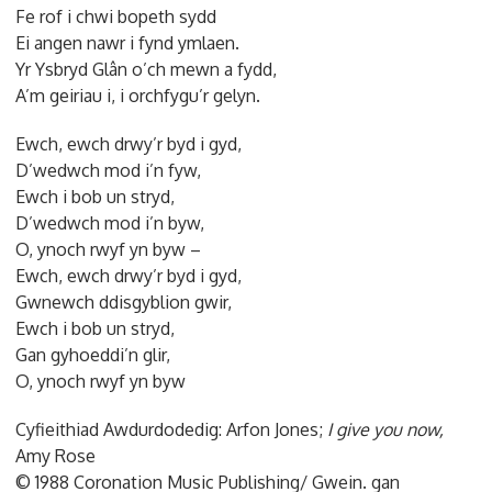
Fe rof i chwi bopeth sydd
Ei angen nawr i fynd ymlaen.
Yr Ysbryd Glân o’ch mewn a fydd,
A’m geiriau i, i orchfygu’r gelyn.
Ewch, ewch drwy’r byd i gyd,
D’wedwch mod i’n fyw,
Ewch i bob un stryd,
D’wedwch mod i’n byw,
O, ynoch rwyf yn byw –
Ewch, ewch drwy’r byd i gyd,
Gwnewch ddisgyblion gwir,
Ewch i bob un stryd,
Gan gyhoeddi’n glir,
O, ynoch rwyf yn byw
Cyfieithiad Awdurdodedig: Arfon Jones;
I give you now,
Amy Rose
© 1988 Coronation Music Publishing/ Gwein. gan