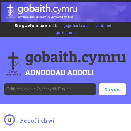
Ein gwefannau eraill:
ysgolsul.com
beibl.net
gair.cymru
Fe rof i chwi