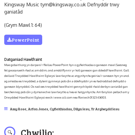
Kingsway Music tym@kingsway.co.uk Defnyddir trwy
ganiatâd
(Grym Mawl 1: 64)
PowerPoint
Datganiad Hawlfraint
Mae gobaith.org yn darparu'r ffeiliau PowerPoint hyn o gyfieithiadau o ganeuon mawl Saesneg
fel gwasanaeth rhad ac am ddim, ond amddiffynnir yr holl ganeuon gan ddeddf hawlfraint. Gall
deiliaid Trwydded Hawlfraint Eglwysi lawrlwytho ac atgynhyrchu geiriau'r caneuon hyn yn unol
ag amodau eu trwydded, a dylent gynnwys pob cân a ddefnyddir yn eu hadroddiad defnydd o
ganeuon blynyddol. Os nad oes trwydded hawlfraint gennych bydd rhaid derbyn caniatâd gan
berchennog pob cân y dymunwch ei lawrlwytho a/neu ei hatgynhyrchu. Am fanylion pellach am y
Drwydded Hawlfraint Eglwysi ewch i www.ccli.com neu ffoniwch 01323 436103.
Amy Rose
,
Arfon Jones
,
Cyfieithiadau
,
Dilyn Iesu
,
Yr Arglwydd Iesu
Chwilio: