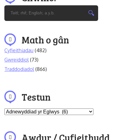
Math o gân
Cyfieithiadau
(482)
Gwreiddiol
(73)
Traddodiadol
(866)
Testun
Awdur / Cyfieithydd