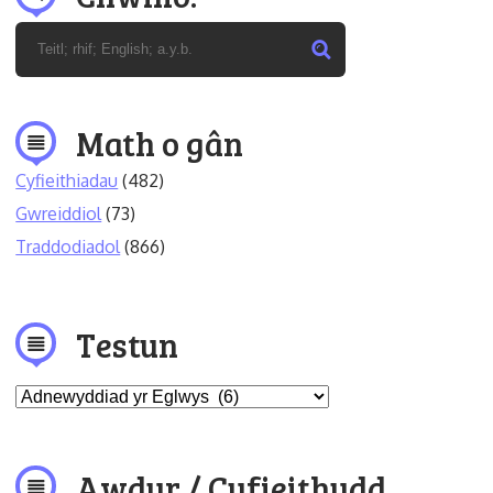
Math o gân
Cyfieithiadau
(482)
Gwreiddiol
(73)
Traddodiadol
(866)
Testun
Awdur / Cyfieithydd