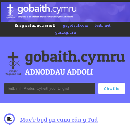
Ein gwefannau eraill:
ysgolsul.com
beibl.net
gair.cymru
Mae’r byd yn canu cân y Tad