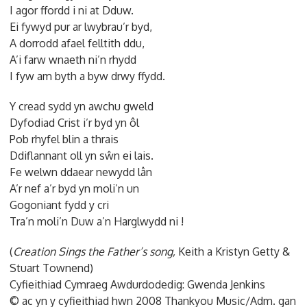
I agor ffordd i ni at Dduw.
Ei fywyd pur ar lwybrau’r byd,
A dorrodd afael felltith ddu,
A’i farw wnaeth ni’n rhydd
I fyw am byth a byw drwy ffydd.
Y cread sydd yn awchu gweld
Dyfodiad Crist i’r byd yn ôl
Pob rhyfel blin a thrais
Ddiflannant oll yn sŵn ei lais.
Fe welwn ddaear newydd lân
A’r nef a’r byd yn moli’n un
Gogoniant fydd y cri
Tra’n moli’n Duw a’n Harglwydd ni !
(
Creation Sings the Father’s song,
Keith a Kristyn Getty &
Stuart Townend)
Cyfieithiad Cymraeg Awdurdodedig: Gwenda Jenkins
© ac yn y cyfieithiad hwn 2008 Thankyou Music/Adm. gan