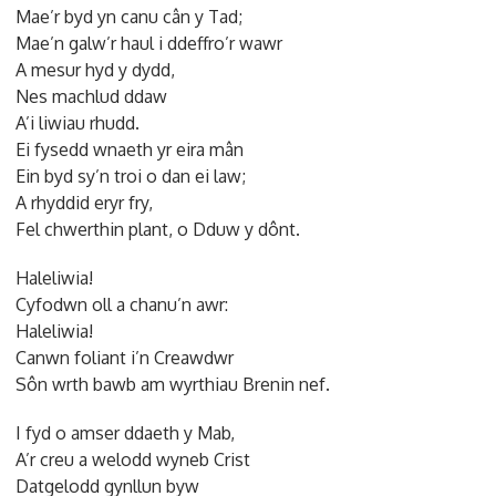
Mae’r byd yn canu cân y Tad;
Mae’n galw’r haul i ddeffro’r wawr
A mesur hyd y dydd,
Nes machlud ddaw
A’i liwiau rhudd.
Ei fysedd wnaeth yr eira mân
Ein byd sy’n troi o dan ei law;
A rhyddid eryr fry,
Fel chwerthin plant, o Dduw y dônt.
Haleliwia!
Cyfodwn oll a chanu’n awr:
Haleliwia!
Canwn foliant i’n Creawdwr
Sôn wrth bawb am wyrthiau Brenin nef.
I fyd o amser ddaeth y Mab,
A’r creu a welodd wyneb Crist
Datgelodd gynllun byw