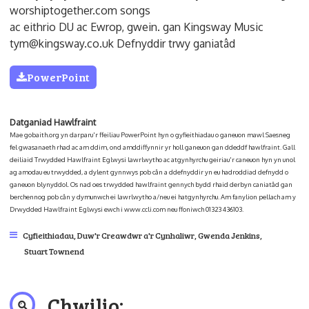
worshiptogether.com songs
ac eithrio DU ac Ewrop, gwein. gan Kingsway Music
tym@kingsway.co.uk Defnyddir trwy ganiatâd
PowerPoint
Datganiad Hawlfraint
Mae gobaith.org yn darparu'r ffeiliau PowerPoint hyn o gyfieithiadau o ganeuon mawl Saesneg
fel gwasanaeth rhad ac am ddim, ond amddiffynnir yr holl ganeuon gan ddeddf hawlfraint. Gall
deiliaid Trwydded Hawlfraint Eglwysi lawrlwytho ac atgynhyrchu geiriau'r caneuon hyn yn unol
ag amodau eu trwydded, a dylent gynnwys pob cân a ddefnyddir yn eu hadroddiad defnydd o
ganeuon blynyddol. Os nad oes trwydded hawlfraint gennych bydd rhaid derbyn caniatâd gan
berchennog pob cân y dymunwch ei lawrlwytho a/neu ei hatgynhyrchu. Am fanylion pellach am y
Drwydded Hawlfraint Eglwysi ewch i www.ccli.com neu ffoniwch 01323 436103.
Cyfieithiadau
,
Duw'r Creawdwr a'r Cynhaliwr
,
Gwenda Jenkins
,
Stuart Townend
Chwilio: