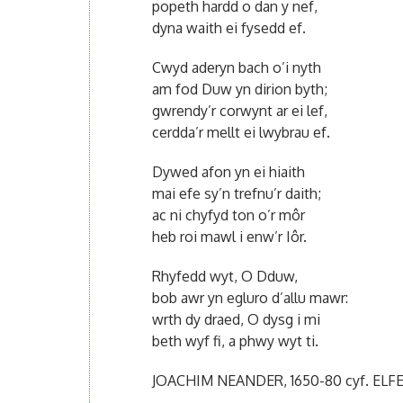
popeth hardd o dan y nef,
dyna waith ei fysedd ef.
Cwyd aderyn bach o’i nyth
am fod Duw yn dirion byth;
gwrendy’r corwynt ar ei lef,
cerdda’r mellt ei lwybrau ef.
Dywed afon yn ei hiaith
mai efe sy’n trefnu’r daith;
ac ni chyfyd ton o’r môr
heb roi mawl i enw’r Iôr.
Rhyfedd wyt, O Dduw,
bob awr yn egluro d’allu mawr:
wrth dy draed, O dysg i mi
beth wyf fi, a phwy wyt ti.
JOACHIM NEANDER, 1650-80 cyf. ELFED