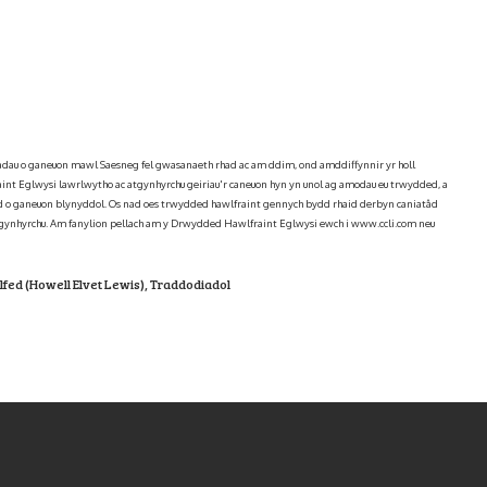
hiadau o ganeuon mawl Saesneg fel gwasanaeth rhad ac am ddim, ond amddiffynnir yr holl
int Eglwysi lawrlwytho ac atgynhyrchu geiriau'r caneuon hyn yn unol ag amodau eu trwydded, a
 o ganeuon blynyddol. Os nad oes trwydded hawlfraint gennych bydd rhaid derbyn caniatâd
gynhyrchu. Am fanylion pellach am y Drwydded Hawlfraint Eglwysi ewch i www.ccli.com neu
lfed (Howell Elvet Lewis)
,
Traddodiadol