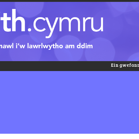
Ein gwefann