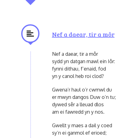
Nef a daear, tir a môr
Nef a daear, tir a môr
sydd yn datgan mawl ein Iôr:
fynni dithau, f’enaid, fod
yn y canol heb roi clod?
Gwena’r haul o’r cwmwl du
er mwyn dangos Duw o’n tu;
dywed sêr a lleuad dlos
am ei fawredd yn y nos.
Gwellt y maes a dail y coed
sy’n ei ganmol ef erioed;