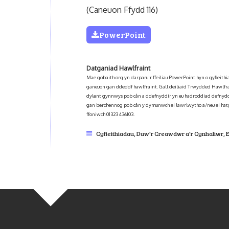
(Caneuon Ffydd 116)
PowerPoint
Datganiad Hawlfraint
Mae gobaith.org yn darparu'r ffeiliau PowerPoint hyn o gyfieit
ganeuon gan ddeddf hawlfraint. Gall deiliaid Trwydded Hawlfra
dylent gynnwys pob cân a ddefnyddir yn eu hadroddiad defnydd
gan berchennog pob cân y dymunwch ei lawrlwytho a/neu ei hat
ffoniwch 01323 436103.
Cyfieithiadau
,
Duw'r Creawdwr a'r Cynhaliwr
,
E