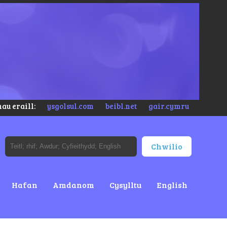
au eraill:
ysgolsul.com
beibl.net
gair.cymru
Hafan
Amdanom
Cysylltu
English