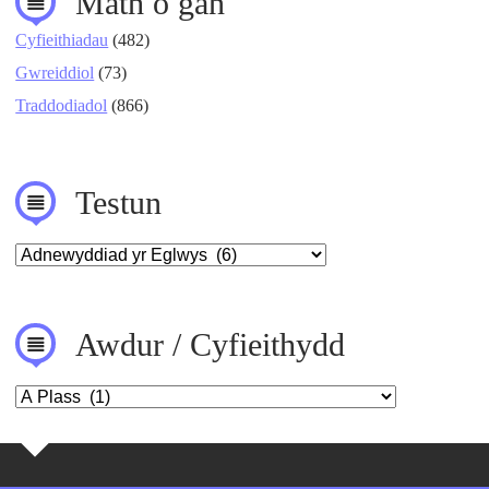
Math o gân
Cyfieithiadau
(482)
Gwreiddiol
(73)
Traddodiadol
(866)
Testun
Awdur / Cyfieithydd