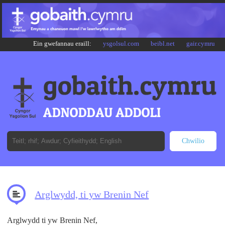
Ein gwefannau eraill:
ysgolsul.com
beibl.net
gair.cymru
Arglwydd, ti yw Brenin Nef
Arglwydd ti yw Brenin Nef,