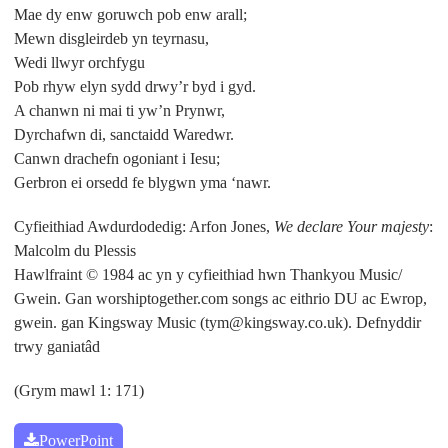
Mae dy enw goruwch pob enw arall;
Mewn disgleirdeb yn teyrnasu,
Wedi llwyr orchfygu
Pob rhyw elyn sydd drwy’r byd i gyd.
A chanwn ni mai ti yw’n Prynwr,
Dyrchafwn di, sanctaidd Waredwr.
Canwn drachefn ogoniant i Iesu;
Gerbron ei orsedd fe blygwn yma ‘nawr.
Cyfieithiad Awdurdodedig: Arfon Jones,
We declare Your majesty
:
Malcolm du Plessis
Hawlfraint © 1984 ac yn y cyfieithiad hwn Thankyou Music/
Gwein. Gan worshiptogether.com songs ac eithrio DU ac Ewrop,
gwein. gan Kingsway Music (tym@kingsway.co.uk). Defnyddir
trwy ganiatâd
(Grym mawl 1: 171)
PowerPoint