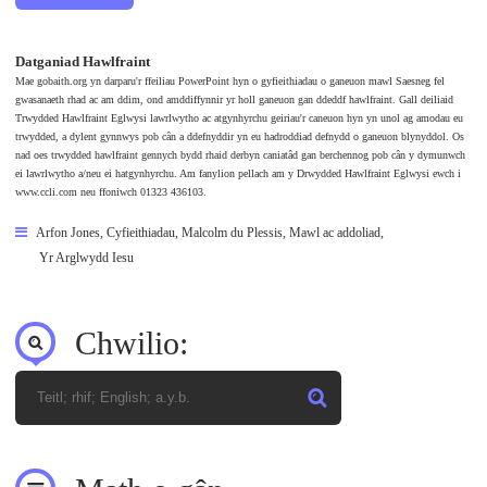
Datganiad Hawlfraint
Mae gobaith.org yn darparu'r ffeiliau PowerPoint hyn o gyfieithiadau o ganeuon mawl Saesneg fel
gwasanaeth rhad ac am ddim, ond amddiffynnir yr holl ganeuon gan ddeddf hawlfraint. Gall deiliaid
Trwydded Hawlfraint Eglwysi lawrlwytho ac atgynhyrchu geiriau'r caneuon hyn yn unol ag amodau eu
trwydded, a dylent gynnwys pob cân a ddefnyddir yn eu hadroddiad defnydd o ganeuon blynyddol. Os
nad oes trwydded hawlfraint gennych bydd rhaid derbyn caniatâd gan berchennog pob cân y dymunwch
ei lawrlwytho a/neu ei hatgynhyrchu. Am fanylion pellach am y Drwydded Hawlfraint Eglwysi ewch i
www.ccli.com neu ffoniwch 01323 436103.
Arfon Jones
,
Cyfieithiadau
,
Malcolm du Plessis
,
Mawl ac addoliad
,
Yr Arglwydd Iesu
Chwilio: