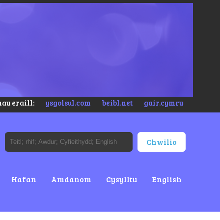
au eraill:
ysgolsul.com
beibl.net
gair.cymru
Hafan
Amdanom
Cysylltu
English