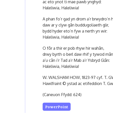
ac eto ynot ti mae pawb ynghyd:
Haleliwia, Haleliwia!
A phan fo’r gad yn drom a’r brwydro’n h
daw ar y clyw gân buddugoliaeth glir,
bydd hyder eto’n fyw a nerth yn wir:
Haleliwia, Haleliwia!
O fôr a thir er pob rhyw hir wahân,
drwy byrth o berl daw rhif y tywod mân
a’u cân i’r Tad a’r Mab a’r Ysbryd Glân:
Haleliwia, Haleliwia!
W. WALSHAM HOW, 1823-97 cyf. T. G
Hawlfraint © ystad ac etifeddion T. G
(Caneuon Ffydd: 624)
PowerPoint