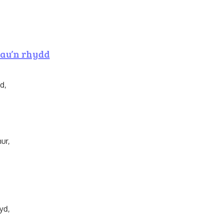
eau’n rhydd
d,
ur,
yd,