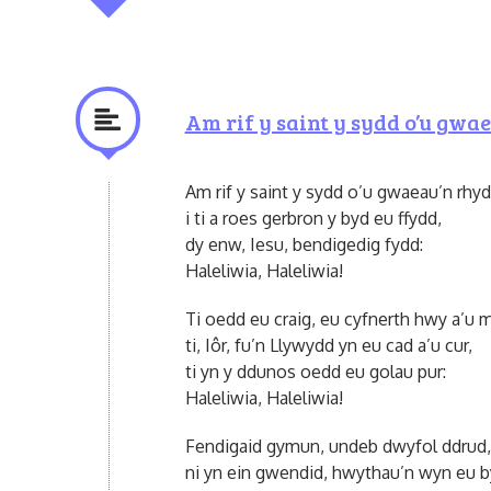
Am rif y saint y sydd o’u gwa
Am rif y saint y sydd o’u gwaeau’n rhyd
i ti a roes gerbron y byd eu ffydd,
dy enw, Iesu, bendigedig fydd:
Haleliwia, Haleliwia!
Ti oedd eu craig, eu cyfnerth hwy a’u m
ti, Iôr, fu’n Llywydd yn eu cad a’u cur,
ti yn y ddunos oedd eu golau pur:
Haleliwia, Haleliwia!
Fendigaid gymun, undeb dwyfol ddrud,
ni yn ein gwendid, hwythau’n wyn eu b