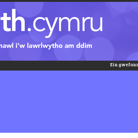
Ein gwefann