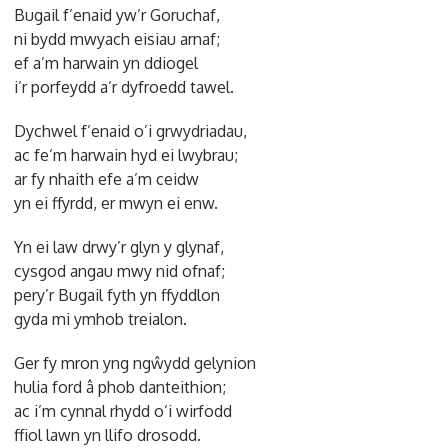
Bugail f’enaid yw’r Goruchaf,
ni bydd mwyach eisiau arnaf;
ef a’m harwain yn ddiogel
i’r porfeydd a’r dyfroedd tawel.
Dychwel f’enaid o’i grwydriadau,
ac fe’m harwain hyd ei lwybrau;
ar fy nhaith efe a’m ceidw
yn ei ffyrdd, er mwyn ei enw.
Yn ei law drwy’r glyn y glynaf,
cysgod angau mwy nid ofnaf;
pery’r Bugail fyth yn ffyddlon
gyda mi ymhob treialon.
Ger fy mron yng ngŵydd gelynion
hulia ford â phob danteithion;
ac i’m cynnal rhydd o’i wirfodd
ffiol lawn yn llifo drosodd.