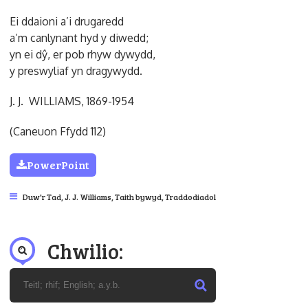
Ei ddaioni a’i drugaredd
a’m canlynant hyd y diwedd;
yn ei dŷ, er pob rhyw dywydd,
y preswyliaf yn dragywydd.
J. J. WILLIAMS, 1869-1954
(Caneuon Ffydd 112)
PowerPoint
Duw'r Tad
,
J. J. Williams
,
Taith bywyd
,
Traddodiadol
Chwilio: