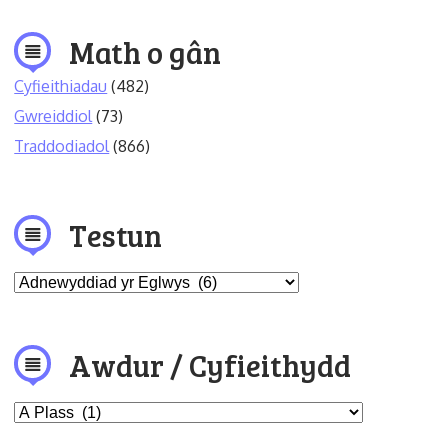
Math o gân
Cyfieithiadau
(482)
Gwreiddiol
(73)
Traddodiadol
(866)
Testun
Awdur / Cyfieithydd