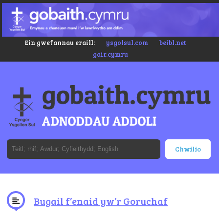
Ein gwefannau eraill:
ysgolsul.com
beibl.net
gair.cymru
Bugail f’enaid yw’r Goruchaf