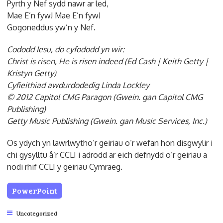
Pyrth y Nef sydd nawr ar led,
Mae E’n fyw! Mae E’n fyw!
Gogoneddus yw’n y Nef.
Cododd Iesu, do cyfododd yn wir:
Christ is risen, He is risen indeed (Ed Cash | Keith Getty |
Kristyn Getty)
Cyfieithiad awdurdodedig Linda Lockley
© 2012 Capitol CMG Paragon (Gwein. gan Capitol CMG
Publishing)
Getty Music Publishing (Gwein. gan Music Services, Inc.)
Os ydych yn lawrlwytho’r geiriau o’r wefan hon disgwylir i
chi gysylltu â’r CCLI i adrodd ar eich defnydd o’r geiriau a
nodi rhif CCLI y geiriau Cymraeg.
PowerPoint
Uncategorized