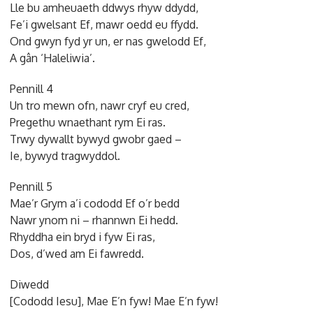
Lle bu amheuaeth ddwys rhyw ddydd,
Fe’i gwelsant Ef, mawr oedd eu ffydd.
Ond gwyn fyd yr un, er nas gwelodd Ef,
A gân ‘Haleliwia’.
Pennill 4
Un tro mewn ofn, nawr cryf eu cred,
Pregethu wnaethant rym Ei ras.
Trwy dywallt bywyd gwobr gaed –
Ie, bywyd tragwyddol.
Pennill 5
Mae’r Grym a’i cododd Ef o’r bedd
Nawr ynom ni – rhannwn Ei hedd.
Rhyddha ein bryd i fyw Ei ras,
Dos, d’wed am Ei fawredd.
Diwedd
[Cododd Iesu], Mae E’n fyw! Mae E’n fyw!