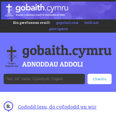
Ein gwefannau eraill:
ysgolsul.com
beibl.net
gair.cymru
Cododd Iesu, do cyfododd yn wir