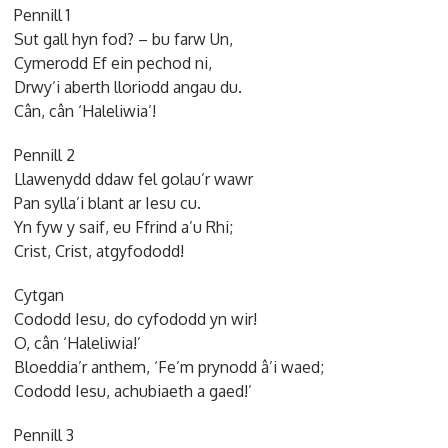
Pennill 1
Sut gall hyn fod? – bu farw Un,
Cymerodd Ef ein pechod ni,
Drwy’i aberth lloriodd angau du.
Cân, cân ‘Haleliwia’!
Pennill 2
Llawenydd ddaw fel golau’r wawr
Pan sylla’i blant ar Iesu cu.
Yn fyw y saif, eu Ffrind a’u Rhi;
Crist, Crist, atgyfododd!
Cytgan
Cododd Iesu, do cyfododd yn wir!
O, cân ‘Haleliwia!’
Bloeddia’r anthem, ‘Fe’m prynodd â’i waed;
Cododd Iesu, achubiaeth a gaed!’
Pennill 3