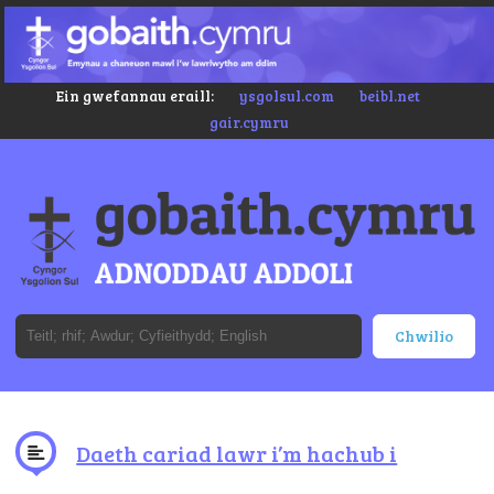
Ein gwefannau eraill:
ysgolsul.com
beibl.net
gair.cymru
Daeth cariad lawr i’m hachub i