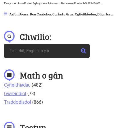
Drwydded Hawlfraint Eglwysi ewch i www.ccli.com neu ffoniwch 01323 436103.
Arfon Jones
,
Ben Cantelon
,
Cariad a Gras
,
Cyfieithiadau
,
Dilyn Iesu
Chwilio:
Math o gân
Cyfieithiadau
(482)
Gwreiddiol
(73)
Traddodiadol
(866)
Testun