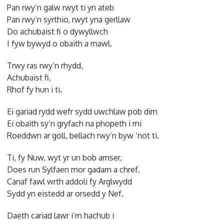
Pan rwy’n galw rwyt ti yn ateb
Pan rwy’n syrthio, rwyt yna gerllaw
Do achubaist fi o dywyllwch
I fyw bywyd o obaith a mawl.
Trwy ras rwy’n rhydd,
Achubaist fi,
Rhof fy hun i ti.
Ei gariad rydd wefr sydd uwchlaw pob dim
Ei obaith sy’n gryfach na phopeth i mi
Roeddwn ar goll, bellach rwy’n byw ‘not ti.
Ti, fy Nuw, wyt yr un bob amser,
Does run Sylfaen mor gadarn a chref.
Canaf fawl wrth addoli fy Arglwydd
Sydd yn eistedd ar orsedd y Nef.
Daeth cariad lawr i’m hachub i