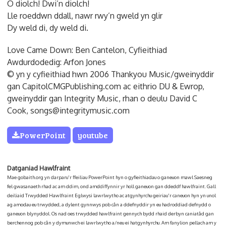
O diolch! Dwi’n diolch!
Lle roeddwn ddall, nawr rwy’n gweld yn glir
Dy weld di, dy weld di.
Love Came Down: Ben Cantelon, Cyfieithiad
Awdurdodedig: Arfon Jones
© yn y cyfieithiad hwn 2006 Thankyou Music/gweinyddir
gan CapitolCMGPublishing.com ac eithrio DU & Ewrop,
gweinyddir gan Integrity Music, rhan o deulu David C
Cook, songs@integritymusic.com
PowerPoint
youtube
Datganiad Hawlfraint
Mae gobaith.org yn darparu'r ffeiliau PowerPoint hyn o gyfieithiadau o ganeuon mawl Saesneg
fel gwasanaeth rhad ac am ddim, ond amddiffynnir yr holl ganeuon gan ddeddf hawlfraint. Gall
deiliaid Trwydded Hawlfraint Eglwysi lawrlwytho ac atgynhyrchu geiriau'r caneuon hyn yn unol
ag amodau eu trwydded, a dylent gynnwys pob cân a ddefnyddir yn eu hadroddiad defnydd o
ganeuon blynyddol. Os nad oes trwydded hawlfraint gennych bydd rhaid derbyn caniatâd gan
berchennog pob cân y dymunwch ei lawrlwytho a/neu ei hatgynhyrchu. Am fanylion pellach am y