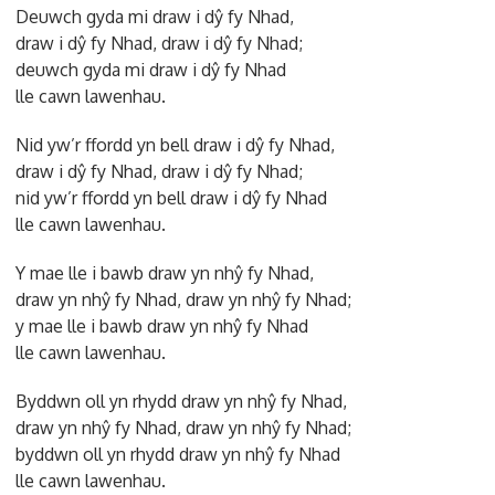
Deuwch gyda mi draw i dŷ fy Nhad,
draw i dŷ fy Nhad, draw i dŷ fy Nhad;
deuwch gyda mi draw i dŷ fy Nhad
lle cawn lawenhau.
Nid yw’r ffordd yn bell draw i dŷ fy Nhad,
draw i dŷ fy Nhad, draw i dŷ fy Nhad;
nid yw’r ffordd yn bell draw i dŷ fy Nhad
lle cawn lawenhau.
Y mae lle i bawb draw yn nhŷ fy Nhad,
draw yn nhŷ fy Nhad, draw yn nhŷ fy Nhad;
y mae lle i bawb draw yn nhŷ fy Nhad
lle cawn lawenhau.
Byddwn oll yn rhydd draw yn nhŷ fy Nhad,
draw yn nhŷ fy Nhad, draw yn nhŷ fy Nhad;
byddwn oll yn rhydd draw yn nhŷ fy Nhad
lle cawn lawenhau.