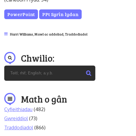
PowerPoint
PPt Sgrîn lydan
Harri Williams
,
Mawl ac addoliad
,
Traddodiadol
Chwilio:
Math o gân
Cyfieithiadau
(482)
Gwreiddiol
(73)
Traddodiadol
(866)