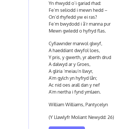
Yn rhwydd o’i gariad rhad:
Fe’m seliodd i mewn hedd –
On’d rhyfedd yw ei ras?
Fe’m bwydodd i â’r manna pur
Mewn gwledd o hyfryd flas.
Cyfiawnder marwol glwyf,
A haeddiant dwyfol loes,
Y pris, y gwerth, yr aberth drud
A dalwyd ar y Groes,
A gliria ‘meiau’n llwyr,
A’m gylch yn hyfryd lân;
Ac nid oes arall dan y nef
A’m nertha i fynd ymlaen.
William Williams, Pantycelyn
(Y Llawlyfr Moliant Newydd: 26)