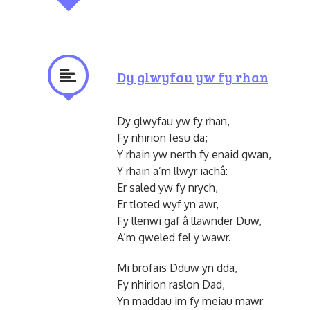
Dy glwyfau yw fy rhan
Dy glwyfau yw fy rhan,
Fy nhirion Iesu da;
Y rhain yw nerth fy enaid gwan,
Y rhain a’m llwyr iachâ:
Er saled yw fy nrych,
Er tloted wyf yn awr,
Fy llenwi gaf â llawnder Duw,
A’m gweled fel y wawr.
Mi brofais Dduw yn dda,
Fy nhirion raslon Dad,
Yn maddau im fy meiau mawr