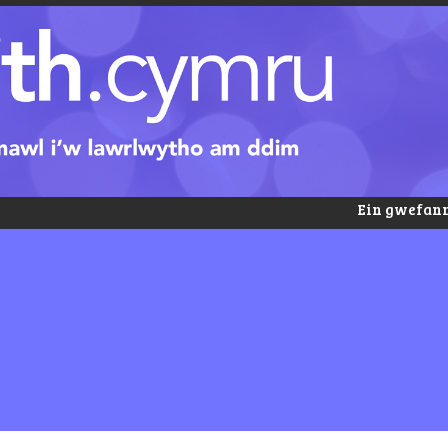
Ein gwefann