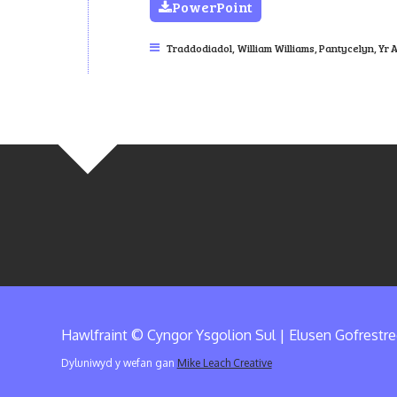
PowerPoint
Traddodiadol
,
William Williams, Pantycelyn
,
Yr 
Hawlfraint © Cyngor Ysgolion Sul | Elusen Gofrestr
Dyluniwyd y wefan gan
Mike Leach Creative