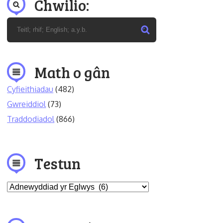
Chwilio:
Math o gân
Cyfieithiadau
(482)
Gwreiddiol
(73)
Traddodiadol
(866)
Testun