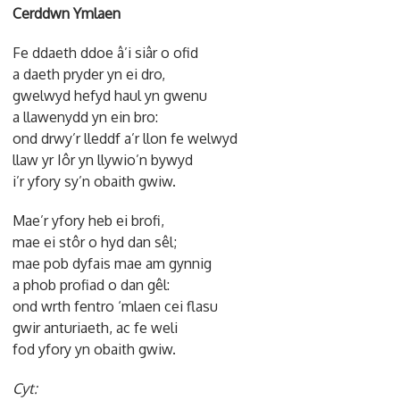
Cerddwn Ymlaen
Fe ddaeth ddoe â’i siâr o ofid
a daeth pryder yn ei dro,
gwelwyd hefyd haul yn gwenu
a llawenydd yn ein bro:
ond drwy’r lleddf a’r llon fe welwyd
llaw yr Iôr yn llywio’n bywyd
i’r yfory sy’n obaith gwiw.
Mae’r yfory heb ei brofi,
mae ei stôr o hyd dan sêl;
mae pob dyfais mae am gynnig
a phob profiad o dan gêl:
ond wrth fentro ‘mlaen cei flasu
gwir anturiaeth, ac fe weli
fod yfory yn obaith gwiw.
Cyt: