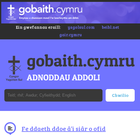
Ein gwefannau eraill:
ysgolsul.com
beibl.net
gair.cymru
Fe ddaeth ddoe â’i siâr o ofid