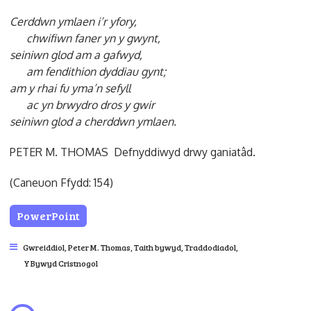
Cerddwn ymlaen i’r yfory,
chwifiwn faner yn y gwynt,
seiniwn glod am a gafwyd,
am fendithion dyddiau gynt;
am y rhai fu yma’n sefyll
ac yn brwydro dros y gwir
seiniwn glod a cherddwn ymlaen.
PETER M. THOMAS Defnyddiwyd drwy ganiatâd.
(Caneuon Ffydd: 154)
PowerPoint
Gwreiddiol
,
Peter M. Thomas
,
Taith bywyd
,
Traddodiadol
,
Y Bywyd Cristnogol