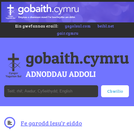
Ein gwefannau eraill:
ysgolsul.com
beibl.net
gair.cymru
Fe garodd Iesu’r eiddo