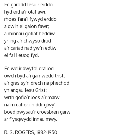
Fe garodd Iesu’r eiddo
hyd eitha’r olaf awr,
rhoes fara’i fywyd erddo
a gwin ei galon fawr;
a minnau gofiaf heddiw
yr ing a’r chwysu drud
a’r cariad nad yw’n edliw
ei fai i euog fyd.
Fe welir dwyfol drallod
uwch byd a’i gamwedd trist,
a’r gras sy’n drech na phechod
yn angau Iesu Grist;
wrth gofio’r loes a’r marw
na’m caffer i’n ddi-glwy’:
boed pwysau’r croesbren garw
ar f’ysgwydd innau mwy.
R. S. ROGERS, 1882-1950