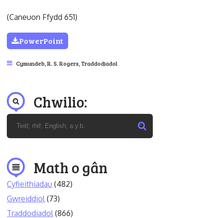
(Caneuon Ffydd 651)
PowerPoint
Cymundeb
,
R. S. Rogers
,
Traddodiadol
Chwilio:
Math o gân
Cyfieithiadau
(482)
Gwreiddiol
(73)
Traddodiadol
(866)