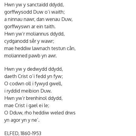
Hwn yw y sanctaidd ddydd,
gorffwysodd Duw o’i waith;
a ninnau nawr, dan wenau Duw,
gorffwyswn ar ein taith.
Hwn yw’r moliannus ddydd,
cydganodd sêr y wawr;
mae heddiw lawnach testun cân,
molianned pawb yn awr.
Hwn yw y dedwydd ddydd,
daeth Crist o’i fedd yn fyw;
O codwn oll i fywyd gwell,
i ryddid meibion Duw.
Hwn yw’r brenhinol ddydd,
mae Crist i gael ei le;
O Dduw, rho heddiw weled drws
yn agor yn y ne’.
ELFED, 1860-1953