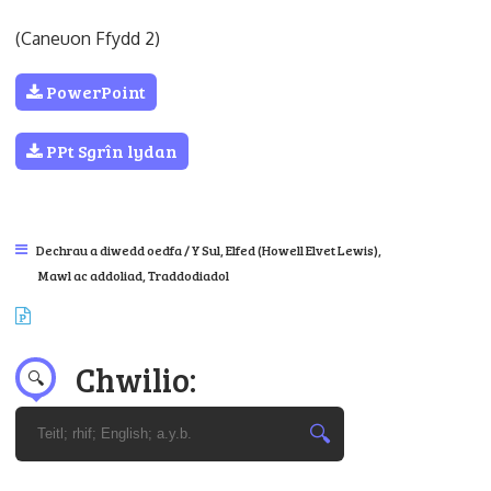
(Caneuon Ffydd 2)
PowerPoint
PPt Sgrîn lydan
Dechrau a diwedd oedfa / Y Sul
,
Elfed (Howell Elvet Lewis)
,
Mawl ac addoliad
,
Traddodiadol
Chwilio: