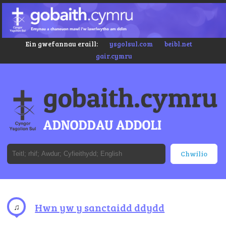
Ein gwefannau eraill:
ysgolsul.com
beibl.net
gair.cymru
Hwn yw y sanctaidd ddydd