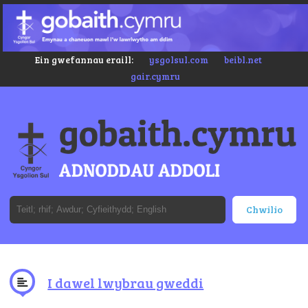
Ein gwefannau eraill:
ysgolsul.com
beibl.net
gair.cymru
I dawel lwybrau gweddi