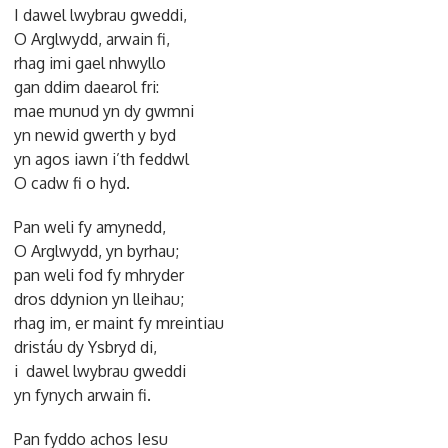
I dawel lwybrau gweddi,
O Arglwydd, arwain fi,
rhag imi gael nhwyllo
gan ddim daearol fri:
mae munud yn dy gwmni
yn newid gwerth y byd
yn agos iawn i’th feddwl
O cadw fi o hyd.
Pan weli fy amynedd,
O Arglwydd, yn byrhau;
pan weli fod fy mhryder
dros ddynion yn lleihau;
rhag im, er maint fy mreintiau
dristáu dy Ysbryd di,
i dawel lwybrau gweddi
yn fynych arwain fi.
Pan fyddo achos Iesu