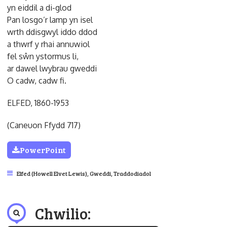
yn eiddil a di-glod
Pan losgo’r lamp yn isel
wrth ddisgwyl iddo ddod
a thwrf y rhai annuwiol
fel sŵn ystormus li,
ar dawel lwybrau gweddi
O cadw, cadw fi.
ELFED, 1860-1953
(Caneuon Ffydd 717)
PowerPoint
Elfed (Howell Elvet Lewis)
,
Gweddi
,
Traddodiadol
Chwilio: