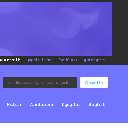
au eraill:
ysgolsul.com
beibl.net
gair.cymru
Hafan
Amdanom
Cysylltu
English