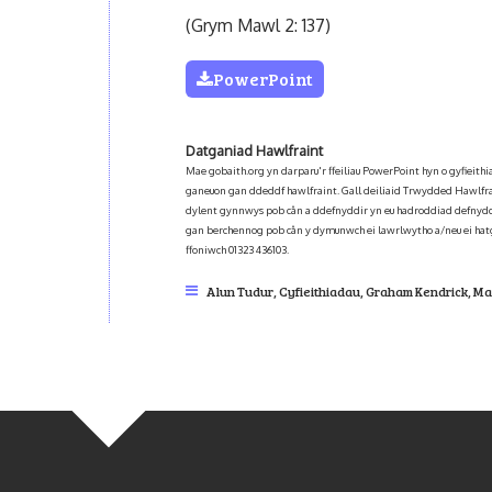
(Grym Mawl 2: 137)
PowerPoint
Datganiad Hawlfraint
Mae gobaith.org yn darparu'r ffeiliau PowerPoint hyn o gyfieit
ganeuon gan ddeddf hawlfraint. Gall deiliaid Trwydded Hawlfra
dylent gynnwys pob cân a ddefnyddir yn eu hadroddiad defnydd
gan berchennog pob cân y dymunwch ei lawrlwytho a/neu ei hat
ffoniwch 01323 436103.
Alun Tudur
,
Cyfieithiadau
,
Graham Kendrick
,
Ma