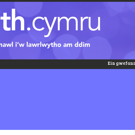
Ein gwefann