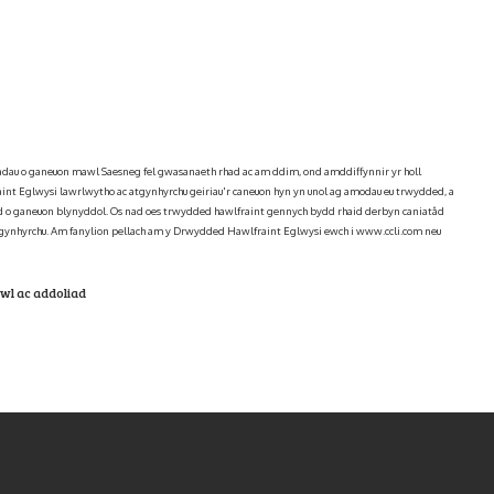
hiadau o ganeuon mawl Saesneg fel gwasanaeth rhad ac am ddim, ond amddiffynnir yr holl
int Eglwysi lawrlwytho ac atgynhyrchu geiriau'r caneuon hyn yn unol ag amodau eu trwydded, a
 o ganeuon blynyddol. Os nad oes trwydded hawlfraint gennych bydd rhaid derbyn caniatâd
gynhyrchu. Am fanylion pellach am y Drwydded Hawlfraint Eglwysi ewch i www.ccli.com neu
wl ac addoliad