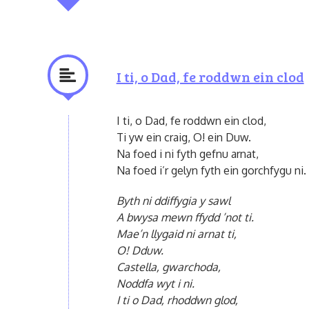
I ti, o Dad, fe roddwn ein clod
I ti, o Dad, fe roddwn ein clod,
Ti yw ein craig, O! ein Duw.
Na foed i ni fyth gefnu arnat,
Na foed i’r gelyn fyth ein gorchfygu ni.
Byth ni ddiffygia y sawl
A bwysa mewn ffydd ’not ti.
Mae’n llygaid ni arnat ti,
O! Dduw.
Castella, gwarchoda,
Noddfa wyt i ni.
I ti o Dad, rhoddwn glod,