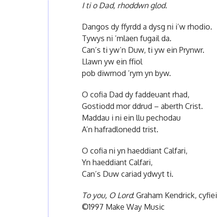
I ti o Dad, rhoddwn glod.
Dangos dy ffyrdd a dysg ni i’w rhodio.
Tywys ni ’mlaen fugail da.
Can’s ti yw’n Duw, ti yw ein Prynwr.
Llawn yw ein ffiol
pob diwrnod ’rym yn byw.
O cofia Dad dy faddeuant rhad,
Gostiodd mor ddrud – aberth Crist.
Maddau i ni ein llu pechodau
A’n hafradlonedd trist.
O cofia ni yn haeddiant Calfari,
Yn haeddiant Calfari,
Can’s Duw cariad ydwyt ti.
To you, O Lord
: Graham Kendrick, cyfi
©1997 Make Way Music