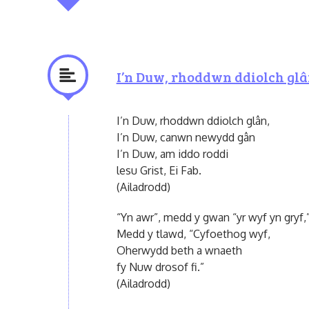
I’n Duw, rhoddwn ddiolch gl
I’n Duw, rhoddwn ddiolch glân,
I’n Duw, canwn newydd gân
I’n Duw, am iddo roddi
lesu Grist, Ei Fab.
(Ailadrodd)
“Yn awr”, medd y gwan “yr wyf yn gryf,
Medd y tlawd, “Cyfoethog wyf,
Oherwydd beth a wnaeth
fy Nuw drosof fi.”
(Ailadrodd)