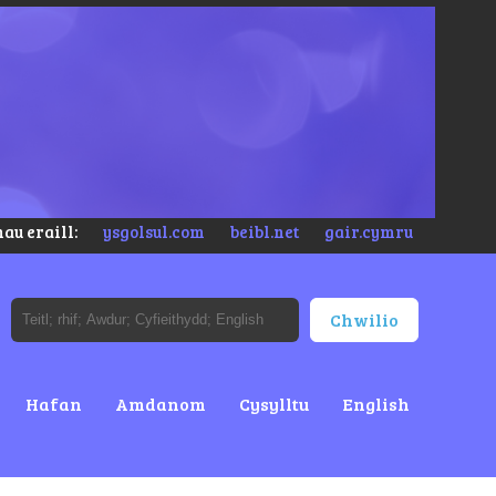
au eraill:
ysgolsul.com
beibl.net
gair.cymru
Hafan
Amdanom
Cysylltu
English