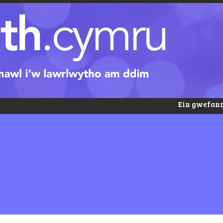
Ein gwefann