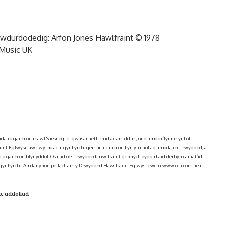
 awdurdodedig: Arfon Jones Hawlfraint © 1978
 Music UK
hiadau o ganeuon mawl Saesneg fel gwasanaeth rhad ac am ddim, ond amddiffynnir yr holl
int Eglwysi lawrlwytho ac atgynhyrchu geiriau'r caneuon hyn yn unol ag amodau eu trwydded, a
 o ganeuon blynyddol. Os nad oes trwydded hawlfraint gennych bydd rhaid derbyn caniatâd
gynhyrchu. Am fanylion pellach am y Drwydded Hawlfraint Eglwysi ewch i www.ccli.com neu
c addoliad