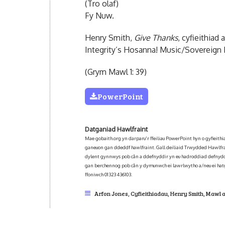
(Tro olaf)
Fy Nuw.
Henry Smith,
Give Thanks
, cyfieithiad
Integrity’s Hosanna! Music/Sovereign
(Grym Mawl 1: 39)
PowerPoint
Datganiad Hawlfraint
Mae gobaith.org yn darparu'r ffeiliau PowerPoint hyn o gyfieit
ganeuon gan ddeddf hawlfraint. Gall deiliaid Trwydded Hawlfra
dylent gynnwys pob cân a ddefnyddir yn eu hadroddiad defnydd
gan berchennog pob cân y dymunwch ei lawrlwytho a/neu ei hat
ffoniwch 01323 436103.
Arfon Jones
,
Cyfieithiadau
,
Henry Smith
,
Mawl a