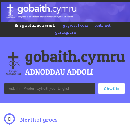
Ein gwefannau eraill:
ysgolsul.com
beibl.net
gair.cymru
Nerthol groes