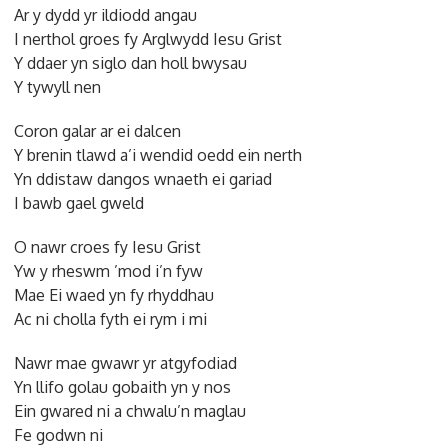
Ar y dydd yr ildiodd angau
I nerthol groes fy Arglwydd Iesu Grist
Y ddaer yn siglo dan holl bwysau
Y tywyll nen
Coron galar ar ei dalcen
Y brenin tlawd a’i wendid oedd ein nerth
Yn ddistaw dangos wnaeth ei gariad
I bawb gael gweld
O nawr croes fy Iesu Grist
Yw y rheswm ’mod i’n fyw
Mae Ei waed yn fy rhyddhau
Ac ni cholla fyth ei rym i mi
Nawr mae gwawr yr atgyfodiad
Yn llifo golau gobaith yn y nos
Ein gwared ni a chwalu’n maglau
Fe godwn ni