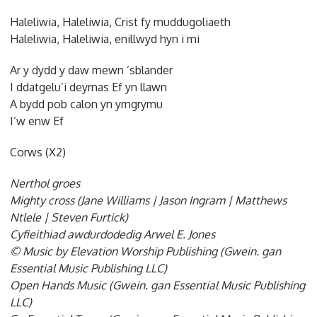
Haleliwia, Haleliwia, Crist fy muddugoliaeth
Haleliwia, Haleliwia, enillwyd hyn i mi
Ar y dydd y daw mewn ’sblander
I ddatgelu’i deyrnas Ef yn llawn
A bydd pob calon yn ymgrymu
I’w enw Ef
Corws (X2)
Nerthol groes
Mighty cross (Jane Williams | Jason Ingram | Matthews
Ntlele | Steven Furtick)
Cyfieithiad awdurdodedig Arwel E. Jones
© Music by Elevation Worship Publishing (Gwein. gan
Essential Music Publishing LLC)
Open Hands Music (Gwein. gan Essential Music Publishing
LLC)