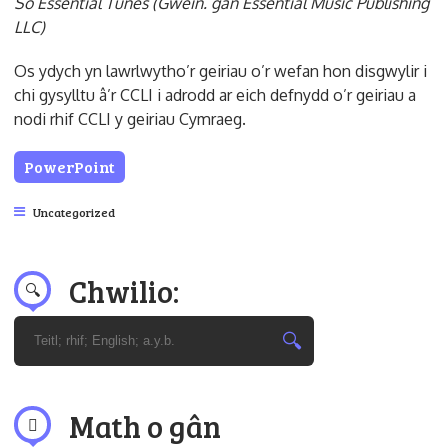
So Essential Tunes (Gwein. gan Essential Music Publishing
LLC)
Os ydych yn lawrlwytho’r geiriau o’r wefan hon disgwylir i
chi gysylltu â’r CCLI i adrodd ar eich defnydd o’r geiriau a
nodi rhif CCLI y geiriau Cymraeg.
PowerPoint
Uncategorized
Chwilio:
Math o gân