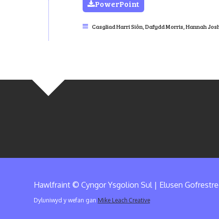
PowerPoint
Casgliad Harri Siôn
,
Dafydd Morris
,
Hannah Jos
Hawlfraint © Cyngor Ysgolion Sul | Elusen Gofrestr
Dyluniwyd y wefan gan
Mike Leach Creative