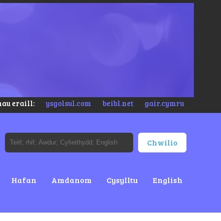
au eraill:
ysgolsul.com
beibl.net
gair.cymru
Hafan
Amdanom
Cysylltu
English