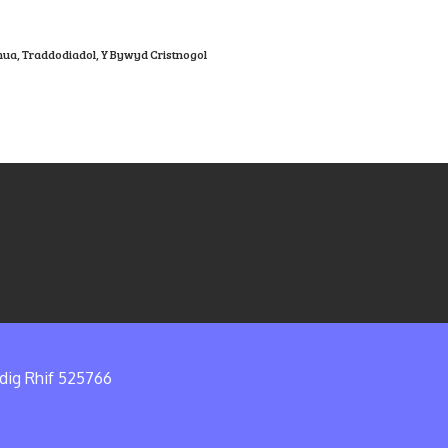
hua
,
Traddodiadol
,
Y Bywyd Cristnogol
edig Rhif 525766