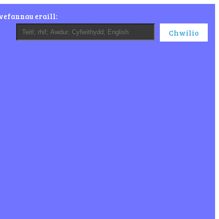
wefannau eraill:
ysgolsul.com
beibl.net
gair.cymru