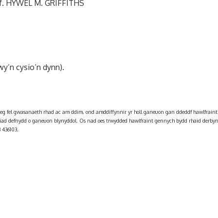
yf. HYWEL M. GRIFFITHS
wy’n cysio’n dynn).
neg fel gwasanaeth rhad ac am ddim, ond amddiffynnir yr holl ganeuon gan ddeddf hawlfraint.
iad defnydd o ganeuon blynyddol. Os nad oes trwydded hawlfraint gennych bydd rhaid derb
 436103.