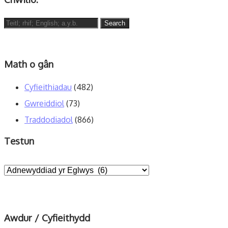
Search
for:
Math o gân
Cyfieithiadau
(482)
Gwreiddiol
(73)
Traddodiadol
(866)
Testun
Awdur / Cyfieithydd