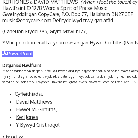
KERI JONES a DAVID MATTHEWS
(When I feel the touch
) c
Hawlfraint © 1978 Word’s Spirit of Praise Music
Gweinyddir gan CopyCare, P.O. Box 77, Hailsham BN27 3EF
music@copycare.com Defnyddiwyd trwy ganiatâd
(Caneuon Ffydd 795, Grym Mawl 1: 177)
*Mae penillion eraill ar yr un mesur gan Hywel Griffiths (Pan f
PowerPoint
Datganiad Hawlfraint
Mae gobaith.org yn darparu'r ffeiliau PowerPoint hyn o gyfieithiadau o ganeuon mawl Saes
hyn yn unol ag amodau eu trwydded, a dylent gynnwys pob cân a ddefnyddir yn eu hadrodd
fanylion pellach am y Drwydded Hawlfraint Eglwysi ewch i www.ccli.com neu ffoniwch 01323
Cyfieithiadau
,
David Matthews
,
Hywel M. Griffiths
,
Keri Jones
,
Y Bywyd Cristnogol
Chwilio: