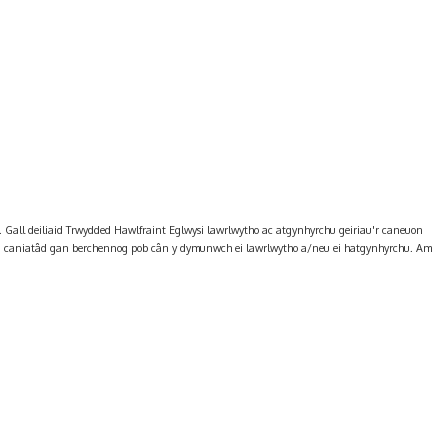
 Gall deiliaid Trwydded Hawlfraint Eglwysi lawrlwytho ac atgynhyrchu geiriau'r caneuon
yn caniatâd gan berchennog pob cân y dymunwch ei lawrlwytho a/neu ei hatgynhyrchu. Am