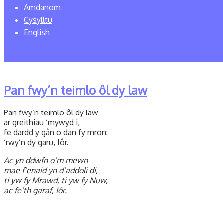
Amdanom
Cysylltu
English
Pan fwy’n teimlo ôl dy law
Pan fwy’n teimlo ôl dy law
ar greithiau ‘mywyd i,
fe dardd y gân o dan fy mron:
‘rwy’n dy garu, Iôr.
Ac yn ddwfn o’m mewn
mae f’enaid yn d’addoli di,
ti yw fy Mrawd, ti yw fy Nuw,
ac fe’th garaf, Iôr.