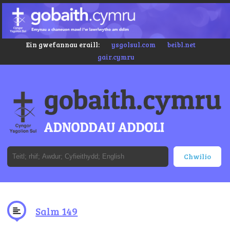
Ein gwefannau eraill:
ysgolsul.com
beibl.net
gair.cymru
Salm 149