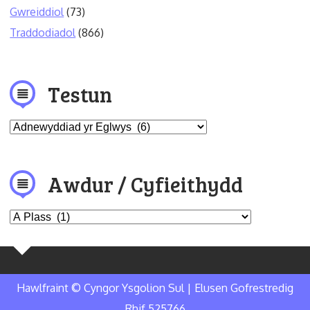
Gwreiddiol
(73)
Traddodiadol
(866)
Testun
Awdur / Cyfieithydd
Hawlfraint © Cyngor Ysgolion Sul | Elusen Gofrestredig
Rhif 525766