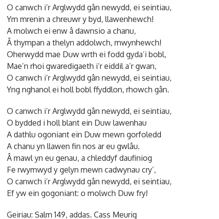
O canwch i’r Arglwydd gân newydd, ei seintiau,
Ym mrenin a chreuwr y byd, llawenhewch!
A molwch ei enw â dawnsio a chanu,
Â thympan a thelyn addolwch, mwynhewch!
Oherwydd mae Duw wrth ei fodd gyda’i bobl,
Mae’n rhoi gwaredigaeth i’r eiddil a’r gwan,
O canwch i’r Arglwydd gân newydd, ei seintiau,
Yng nghanol ei holl bobl ffyddlon, rhowch gân.
O canwch i’r Arglwydd gân newydd, ei seintiau,
O bydded i holl blant ein Duw lawenhau
A dathlu ogoniant ein Duw mewn gorfoledd
A chanu yn llawen fin nos ar eu gwlâu.
Â mawl yn eu genau, a chleddyf daufiniog
Fe rwymwyd y gelyn mewn cadwynau cry’,
O canwch i’r Arglwydd gân newydd, ei seintiau,
Ef yw ein gogoniant: o molwch Duw fry!
Geiriau: Salm 149, addas. Cass Meurig