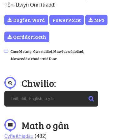
Tôn: Llwyn Onn (tradd)
Dogfen Word
PowerPoint
MP3
Cerddoriaeth
Cass Meurig
,
Gwreiddiol
,
Mawl ac addoliad
,
Mawredd a chadernid Duw
Chwilio:
Math o gân
Cyfieithiadau
(482)