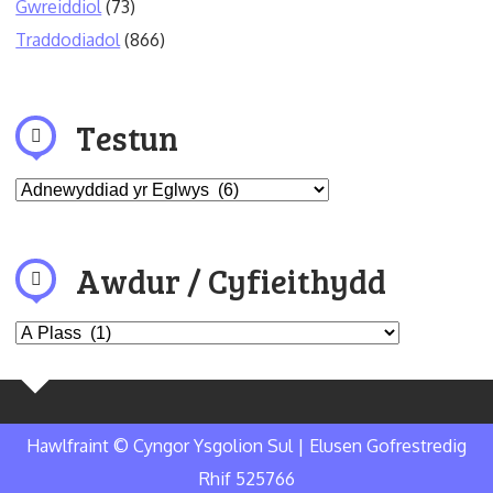
Gwreiddiol
(73)
Traddodiadol
(866)
Testun
Awdur / Cyfieithydd
Hawlfraint © Cyngor Ysgolion Sul | Elusen Gofrestredig
Rhif 525766