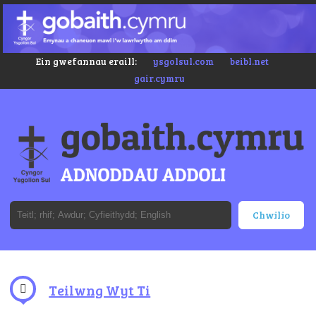
Ein gwefannau eraill:
ysgolsul.com
beibl.net
gair.cymru
Teilwng Wyt Ti