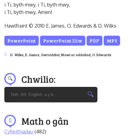
i Ti, byth mwy, i Ti, byth mwy,
i Ti, byth mwy, Amen!
Hawlfraint © 2010 E. James, O. Edwards & D. Wilks
PowerPoint
PowerPoint lliw
PDF
MP3
D. Wilks
,
E. James
,
Gwreiddiol
,
Mawl ac addoliad
,
O. Edwards
Chwilio:
Math o gân
Cyfieithiadau
(482)