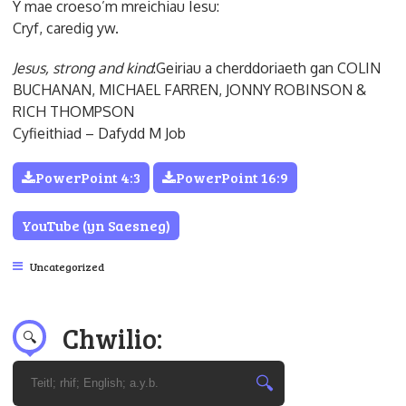
Y mae croeso’m mreichiau Iesu:
Cryf, caredig yw.
Jesus, strong and kind
:Geiriau a cherddoriaeth gan COLIN
BUCHANAN, MICHAEL FARREN, JONNY ROBINSON &
RICH THOMPSON
Cyfieithiad – Dafydd M Job
PowerPoint 4:3
PowerPoint 16:9
YouTube (yn Saesneg)
Uncategorized
Chwilio: