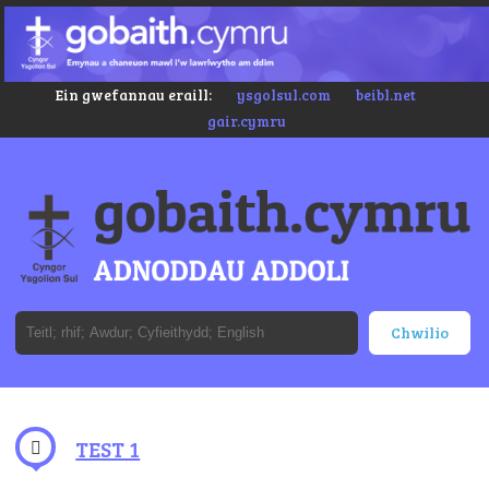
Ein gwefannau eraill:
ysgolsul.com
beibl.net
gair.cymru
TEST 1