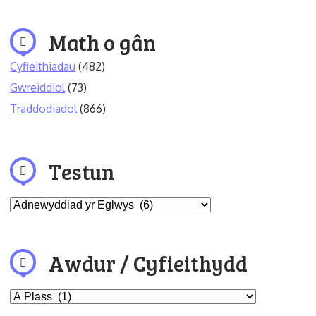
Math o gân
Cyfieithiadau
(482)
Gwreiddiol
(73)
Traddodiadol
(866)
Testun
Awdur / Cyfieithydd