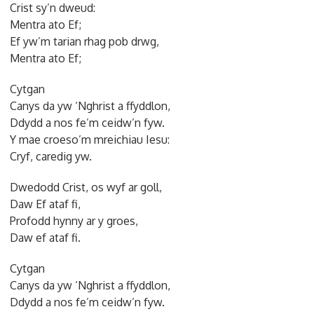
Crist sy’n dweud:
Mentra ato Ef;
Ef yw’m tarian rhag pob drwg,
Mentra ato Ef;
Cytgan
Canys da yw ‘Nghrist a ffyddlon,
Ddydd a nos fe’m ceidw’n fyw.
Y mae croeso’m mreichiau Iesu:
Cryf, caredig yw.
Dwedodd Crist, os wyf ar goll,
Daw Ef ataf fi,
Profodd hynny ar y groes,
Daw ef ataf fi.
Cytgan
Canys da yw ‘Nghrist a ffyddlon,
Ddydd a nos fe’m ceidw’n fyw.