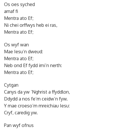
Os oes syched
arnaf fi
Mentra ato Ef;
Ni chei orffwys heb ei ras,
Mentra ato Ef;
Os wyf wan
Mae Iesu’n dweud:
Mentra ato Ef;
Neb ond Ef fydd imi’n nerth:
Mentra ato Ef;
Cytgan
Canys da yw ‘Nghrist a ffyddlon,
Ddydd a nos fe’m ceidw’n fyw.
Y mae croeso’m mreichiau Iesu:
Cryf, caredig yw.
Pan wyf ofnus