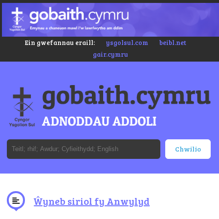
Ein gwefannau eraill:
ysgolsul.com
beibl.net
gair.cymru
Ŵyneb siriol fy Anwylyd