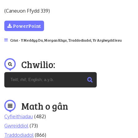
(Caneuon Ffydd 339)
PowerPoint
Crist - Y Meddyg Da
,
Morgan Rhys
,
Traddodiadol
,
Yr Arglwydd Iesu
Chwilio:
Math o gân
Cyfieithiadau
(482)
Gwreiddiol
(73)
Traddodiadol
(866)