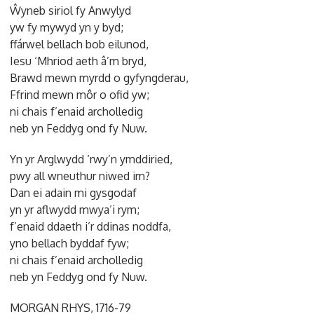
Ŵyneb siriol fy Anwylyd
yw fy mywyd yn y byd;
ffárwel bellach bob eilunod,
Iesu ‘Mhriod aeth â’m bryd,
Brawd mewn myrdd o gyfyngderau,
Ffrind mewn môr o ofid yw;
ni chais f’enaid archolledig
neb yn Feddyg ond fy Nuw.
Yn yr Arglwydd ‘rwy’n ymddiried,
pwy all wneuthur niwed im?
Dan ei adain mi gysgodaf
yn yr aflwydd mwya’i rym;
f’enaid ddaeth i’r ddinas noddfa,
yno bellach byddaf fyw;
ni chais f’enaid archolledig
neb yn Feddyg ond fy Nuw.
MORGAN RHYS, 1716-79