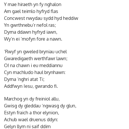
Y mae hiraeth yn fy nghalon
Am gael teimlo hyfryd flas
Concwest nwydau sydd hyd heddiw
Yn gwrthnebu’r nefol ras;
Dyma ddawn hyfryd iawn,
Wy’n ei ’mofyn fore a nawn.
‘Rwyf yn gweled bryniau uchel
Gwaredigaeth werthfawr lawn;
O! na chawn i eu meddiannu
Cyn machludo haul brynhawn:
Dyma ‘nghri atat Ti;
Addfwyn Iesu, gwrando fi.
Marchog yn dy freiniol allu,
Gwisg dy gleddau ‘ngwasg dy glun,
Estyn fraich a thor elynion,
Achub wael druenus ddyn:
Gelyn llym ni saif ddim