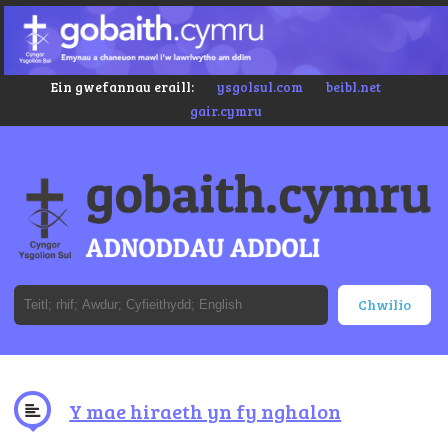
Ein gwefannau eraill:
ysgolsul.com
beibl.net
gair.cymru
Y mae hiraeth yn fy nghalon