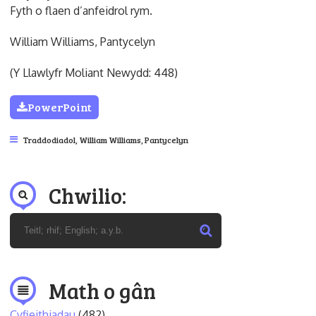
Fyth o flaen d’anfeidrol rym.
William Williams, Pantycelyn
(Y Llawlyfr Moliant Newydd: 448)
PowerPoint
Traddodiadol
,
William Williams, Pantycelyn
Chwilio:
Math o gân
Cyfieithiadau
(482)