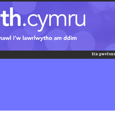
Ein gwefann