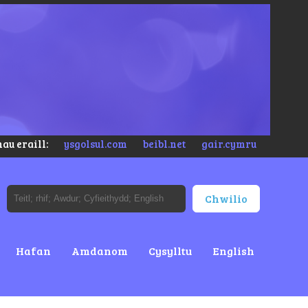
au eraill:
ysgolsul.com
beibl.net
gair.cymru
Hafan
Amdanom
Cysylltu
English