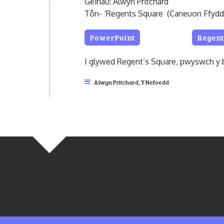
Geiriau: Alwyn Pritchard
Tôn- ‘Regents Square (Caneuon Ffydd 
PowerPoint
Regent
I glywed Regent’s Square, pwyswch y b
Alwyn Pritchard
,
Y Nefoedd