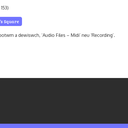
153)
’s Square
otwm a dewiswch, ‘Audio Files – Midi’ neu ‘Recording’.