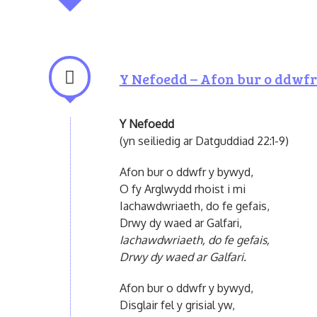
Y Nefoedd – Afon bur o ddwf
Y Nefoedd
(yn seiliedig ar Datguddiad 22:1-9)
Afon bur o ddwfr y bywyd,
O fy Arglwydd rhoist i mi
Iachawdwriaeth, do fe gefais,
Drwy dy waed ar Galfari,
Iachawdwriaeth, do fe gefais,
Drwy dy waed ar Galfari.
Afon bur o ddwfr y bywyd,
Disglair fel y grisial yw,