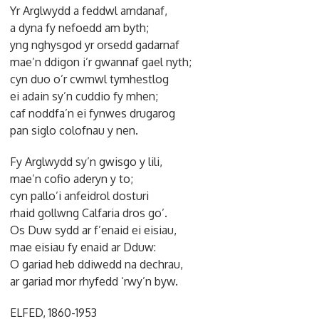
Yr Arglwydd a feddwl amdanaf,
a dyna fy nefoedd am byth;
yng nghysgod yr orsedd gadarnaf
mae’n ddigon i’r gwannaf gael nyth;
cyn duo o’r cwmwl tymhestlog
ei adain sy’n cuddio fy mhen;
caf noddfa’n ei fynwes drugarog
pan siglo colofnau y nen.
Fy Arglwydd sy’n gwisgo y lili,
mae’n cofio aderyn y to;
cyn pallo’i anfeidrol dosturi
rhaid gollwng Calfaria dros go’.
Os Duw sydd ar f’enaid ei eisiau,
mae eisiau fy enaid ar Dduw:
O gariad heb ddiwedd na dechrau,
ar gariad mor rhyfedd ‘rwy’n byw.
ELFED, 1860-1953