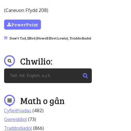
(Caneuon Ffydd 208)
PowerPoint
Duw'r Tad
,
Elfed (Howell Elvet Lewis)
,
Traddodiadol
Chwilio:
Math o gân
Cyfieithiadau
(482)
Gwreiddiol
(73)
Traddodiadol
(866)