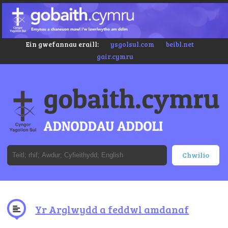
Ein gwefannau eraill:
ysgolsul.com
beibl.net
gair.cymru
Yr Arglwydd a feddwl amdanaf