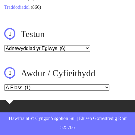
Traddodiadol
(866)
Testun
Awdur / Cyfieithydd
Hawlfraint © Cyngor Ysgolion Sul | Elusen Gofrestredig Rhif
525766