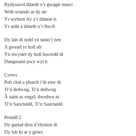
Bydysawd ddaeth o’r gwagle mawr
Wrth wrando ar dy air
Yr wybren fry a’r ddaear is
Yr ardd a ddaeth o’r llwch
Dy lais di sydd yn tanio’r nen
A gwead yr holl sêr
Yn nwyster dy holl fawredd di
Dangosaist pwy wyt ti
Corws
Pob clod a pharch i’th enw di
Ti’n deilwng, Ti’n deilwng
Â saint ac engyl, dwedwn ni
Ti’n Sanctaidd, Ti’n Sanctaidd
Pennill 2
Dy gariad dros d’elynion di
Dy fab fu ar y groes