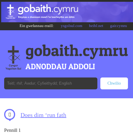
Ein gwefannau eraill:
ysgolsul.com
beibl.net
gair.cymru
Does dim ‘run fath
Pennill 1