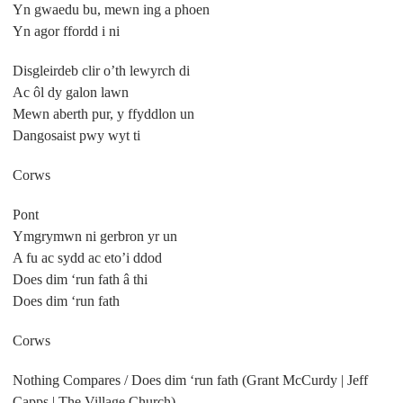
Yn gwaedu bu, mewn ing a phoen
Yn agor ffordd i ni
Disgleirdeb clir o’th lewyrch di
Ac ôl dy galon lawn
Mewn aberth pur, y ffyddlon un
Dangosaist pwy wyt ti
Corws
Pont
Ymgrymwn ni gerbron yr un
A fu ac sydd ac eto’i ddod
Does dim ‘run fath â thi
Does dim ‘run fath
Corws
Nothing Compares / Does dim ‘run fath (Grant McCurdy | Jeff
Capps | The Village Church)