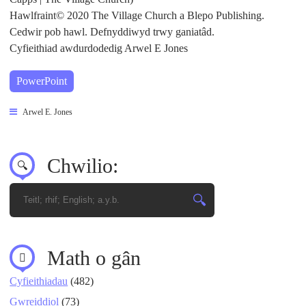
Hawlfraint© 2020 The Village Church a Blepo Publishing.
Cedwir pob hawl. Defnyddiwyd trwy ganiatâd.
Cyfieithiad awdurdodedig Arwel E Jones
PowerPoint
Arwel E. Jones
Chwilio:
Math o gân
Cyfieithiadau
(482)
Gwreiddiol
(73)