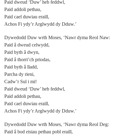
Paid dweud ‘Duw’ heb feddwl,
Paid addoli pethau,
Paid cael duwiau eraill,
Achos Fi ydy’r Arglwydd dy Dduw.’
Dywedodd Duw wrth Moses, ‘Nawr dyma Reol Naw:
Paid â dweud celwydd,
Paid byth â dwyn,
Paid â thorri’ch priodas,
Paid byth â lladd,
Parcha dy rieni,
Cadw’r Sul i mi!
Paid dweud ‘Duw’ heb feddwl,
Paid addoli pethau,
Paid cael duwiau eraill,
Achos Fi ydy’r Arglwydd dy Dduw.’
Dywedodd Duw wrth Moses, ‘Nawr dyma Reol Deg:
Paid â bod eisiau pethau pobl eraill,