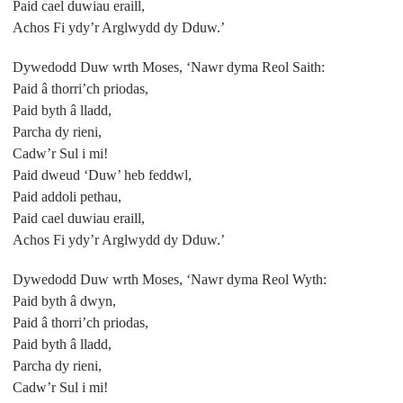
Paid cael duwiau eraill,
Achos Fi ydy’r Arglwydd dy Dduw.’
Dywedodd Duw wrth Moses, ‘Nawr dyma Reol Saith:
Paid â thorri’ch priodas,
Paid byth â lladd,
Parcha dy rieni,
Cadw’r Sul i mi!
Paid dweud ‘Duw’ heb feddwl,
Paid addoli pethau,
Paid cael duwiau eraill,
Achos Fi ydy’r Arglwydd dy Dduw.’
Dywedodd Duw wrth Moses, ‘Nawr dyma Reol Wyth:
Paid byth â dwyn,
Paid â thorri’ch priodas,
Paid byth â lladd,
Parcha dy rieni,
Cadw’r Sul i mi!