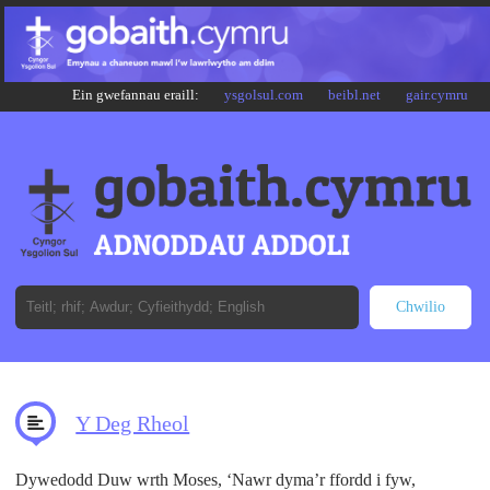
Ein gwefannau eraill:
ysgolsul.com
beibl.net
gair.cymru
Y Deg Rheol
Dywedodd Duw wrth Moses, ‘Nawr dyma’r ffordd i fyw,