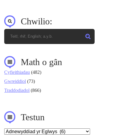
Chwilio:
Math o gân
Cyfieithiadau
(482)
Gwreiddiol
(73)
Traddodiadol
(866)
Testun