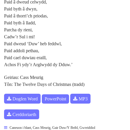
Paid â dweud celwydd,
Paid byth â dwyn,
Paid â thorri’ch priodas,
Paid byth â lladd,
Parcha dy rieni,
Cadw’r Sul i mi!
Paid dweud ‘Duw’ heb feddwl,
Paid addoli pethau,
Paid cael duwiau eraill,
Achos Fi ydy’r Arglwydd dy Dduw.’
Geiriau: Cass Meurig
Tôn: The Twelve Days of Christmas (tradd)
Dogfen Word
PowerPoint
MP3
Cerddoriaeth
Caneuon i blant
,
Cass Meurig
,
Gair Duw/Y Beibl
,
Gwreiddiol