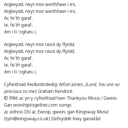
Arglwydd, rwyt mor werthfawr i mi,
Arglwydd, rwyt mor werthfawr i mi,
Ac fe’th garaf,
Ie, fe’th garaf,
Am i ti ’ngharu i.
Arglwydd, rwyt mor rasol dy ffyrdd,
Arglwydd, rwyt mor rasol dy ffyrdd,
Ac fe’th garaf,
Ie, fe’th garaf,
Am i ti ’ngharu i.
Cyfieithiad Awdurdodedig: Arfon Jones,
(Lord, You are so
precious to me)
: Graham Kendrick
© 1986 ac yn y cyfieithiad hwn Thankyou Music/ Gwein.
Gan worshiptogether.com songs
ac eithrio DU ac Ewrop, gwein. gan Kingsway Music
(tym@kingsway.co.uk) Defnyddir trwy ganiatâd