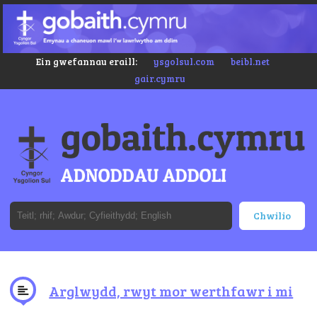
Ein gwefannau eraill:
ysgolsul.com
beibl.net
gair.cymru
Arglwydd, rwyt mor werthfawr i mi