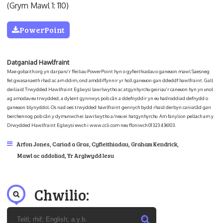
(Grym Mawl 1: 110)
PowerPoint
Datganiad Hawlfraint
Mae gobaith.org yn darparu'r ffeiliau PowerPoint hyn o gyfieithiadau o ganeuon mawl Saesneg
fel gwasanaeth rhad ac am ddim, ond amddiffynnir yr holl ganeuon gan ddeddf hawlfraint. Gall
deiliaid Trwydded Hawlfraint Eglwysi lawrlwytho ac atgynhyrchu geiriau'r caneuon hyn yn unol
ag amodau eu trwydded, a dylent gynnwys pob cân a ddefnyddir yn eu hadroddiad defnydd o
ganeuon blynyddol. Os nad oes trwydded hawlfraint gennych bydd rhaid derbyn caniatâd gan
berchennog pob cân y dymunwch ei lawrlwytho a/neu ei hatgynhyrchu. Am fanylion pellach am y
Drwydded Hawlfraint Eglwysi ewch i www.ccli.com neu ffoniwch 01323 436103.
Arfon Jones
,
Cariad a Gras
,
Cyfieithiadau
,
Graham Kendrick
,
Mawl ac addoliad
,
Yr Arglwydd Iesu
Chwilio: