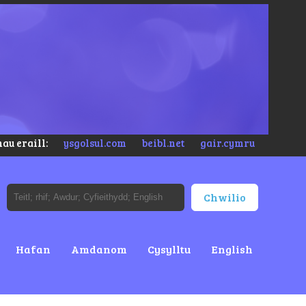
au eraill:
ysgolsul.com
beibl.net
gair.cymru
Hafan
Amdanom
Cysylltu
English