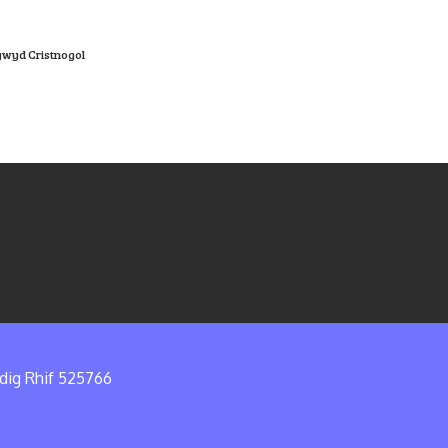
ywyd Cristnogol
edig Rhif 525766