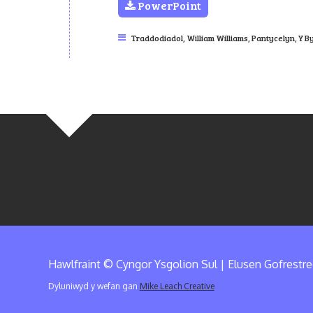
PowerPoint
Traddodiadol
,
William Williams, Pantycelyn
,
Y B
Hawlfraint © Cyngor Ysgolion Sul | Elusen Gofrestr
Dyluniwyd y wefan gan
Mike Leach Creative