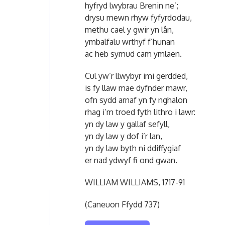
hyfryd lwybrau Brenin ne’;
drysu mewn rhyw fyfyrdodau,
methu cael y gwir yn lân,
ymbalfalu wrthyf f’hunan
ac heb symud cam ymlaen.
Cul yw’r llwybyr imi gerdded,
is fy llaw mae dyfnder mawr,
ofn sydd arnaf yn fy nghalon
rhag i’m troed fyth lithro i lawr:
yn dy law y gallaf sefyll,
yn dy law y dof i’r lan,
yn dy law byth ni ddiffygiaf
er nad ydwyf fi ond gwan.
WILLIAM WILLIAMS, 1717-91
(Caneuon Ffydd 737)