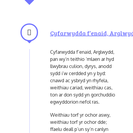
Cyfarwydda f’enaid, Arglwy
Cyfarwydda f’enaid, Arglwydd,
pan wy’n teithio ‘mlaen ar hyd
llwybrau culion, dyrys, anodd
sydd i’w cerdded yn y byd:
cnawd ac ysbryd yn rhyfela,
weithiau cariad, weithiau cas,
ton ar don sydd yn gorchuddio
egwyddorion nefol ras.
Weithiau torf yr ochor aswy,
weithiau torf yr ochor dde;
ffaelu deall p’un sy’n canlyn