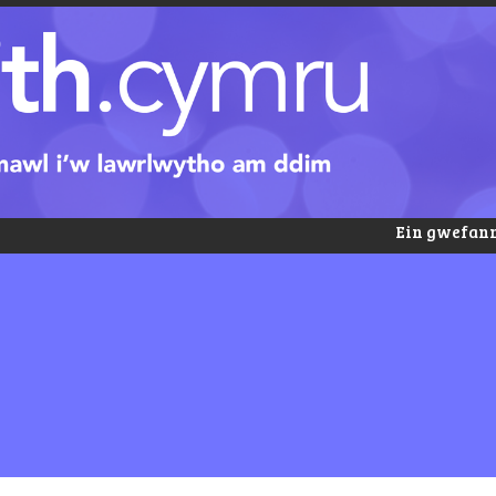
Ein gwefann