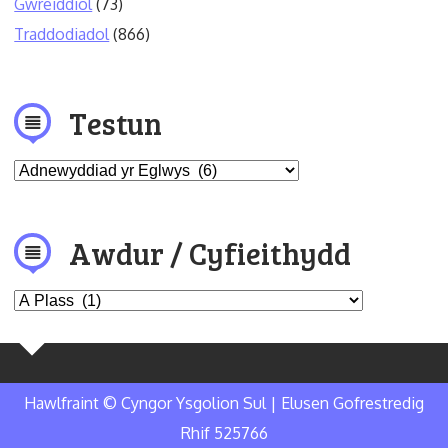
Gwreiddiol
(73)
Traddodiadol
(866)
Testun
Awdur / Cyfieithydd
Hawlfraint © Cyngor Ysgolion Sul | Elusen Gofrestredig
Rhif 525766