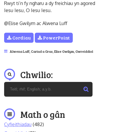
Rwyt ti’n fy ngharu a dy freichiau yn agored
Iesu Iesu, O Iesu Iesu.
@Elise Gwilym ac Alwena Luff
Cordiau
PowerPoint
Alwena Luff
,
Cariad a Gras
,
Elise Gwilym
,
Gwreiddiol
Chwilio:
Math o gân
Cyfieithiadau
(482)