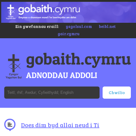
Ein gwefannau eraill:
ysgolsul.com
beibl.net
gair.cymru
Does dim byd allai neud i Ti