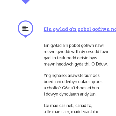
Ein gwlad a’n pobol gofiwn 
Ein gwlad a’n pobol gofiwn nawr
mewn gweddi wrth dy orsedd fawr;
gad i’n teuluoedd geisio byw
mewn heddwch gyda thi, O Dduw.
Yng nghanol anawsterau’r oes
boed inni dderbyn golau’r groes
a chofio’r Gŵr a’i rhoes ei hun
i ddwyn dynoliaeth ar dy lun.
Lle mae casineb, cariad fo,
a lle mae cam, maddeuant rho;