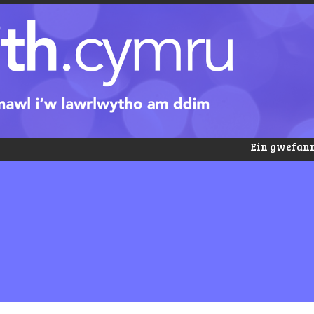
Ein gwefann