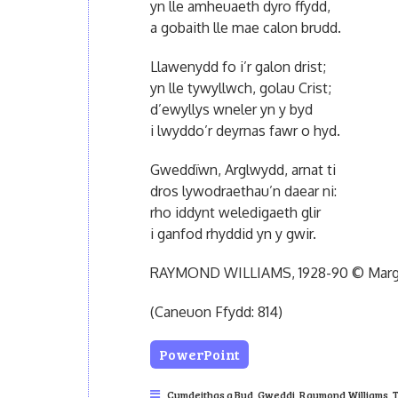
yn lle amheuaeth dyro ffydd,
a gobaith lle mae calon brudd.
Llawenydd fo i’r galon drist;
yn lle tywyllwch, golau Crist;
d’ewyllys wneler yn y byd
i lwyddo’r deyrnas fawr o hyd.
Gweddïwn, Arglwydd, arnat ti
dros lywodraethau’n daear ni:
rho iddynt weledigaeth glir
i ganfod rhyddid yn y gwir.
RAYMOND WILLIAMS, 1928-90 © Margar
(Caneuon Ffydd: 814)
PowerPoint
Cymdeithas a Byd
,
Gweddi
,
Raymond Williams
,
T