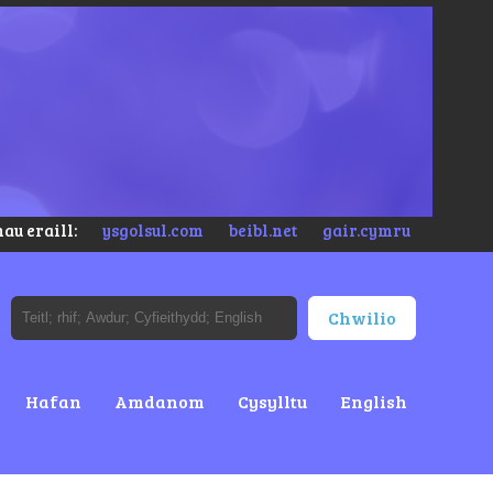
au eraill:
ysgolsul.com
beibl.net
gair.cymru
Hafan
Amdanom
Cysylltu
English