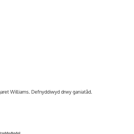
et Williams. Defnyddiwyd drwy ganiatâd.
raddodiadol