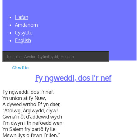
Hafan
Amdanom
Cysylltu
English
Fy ngweddi, dos i’r nef
Fy ngweddi, dos i’r nef,
Yn union at fy Nuw,
A dywed wrtho Ef yn daer,
“Atolwg, Arglwydd, clyw!
Gwna’n ôl d’addewid wych
I’m dwyn i’th nefoedd wen;
Yn Salem fry partô fy lle
Mewn llys o fewn i’r llen.”