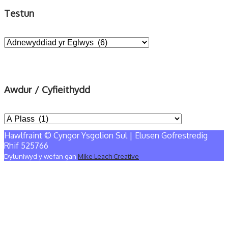
Testun
Awdur / Cyfieithydd
Hawlfraint © Cyngor Ysgolion Sul | Elusen Gofrestredig
Rhif 525766
Dyluniwyd y wefan gan
Mike Leach Creative