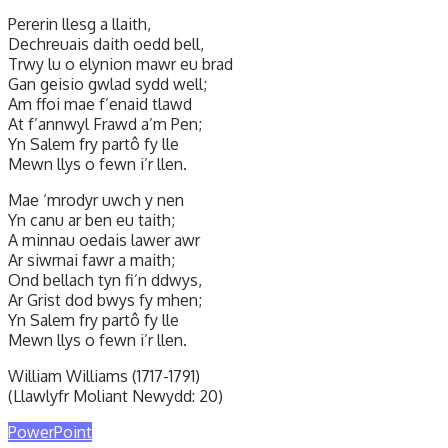
Pererin llesg a llaith,
Dechreuais daith oedd bell,
Trwy lu o elynion mawr eu brad
Gan geisio gwlad sydd well;
Am ffoi mae f’enaid tlawd
At f’annwyl Frawd a’m Pen;
Yn Salem fry partô fy lle
Mewn llys o fewn i’r llen.
Mae ‘mrodyr uwch y nen
Yn canu ar ben eu taith;
A minnau oedais lawer awr
Ar siwrnai fawr a maith;
Ond bellach tyn fi’n ddwys,
Ar Grist dod bwys fy mhen;
Yn Salem fry partô fy lle
Mewn llys o fewn i’r llen.
William Williams (1717-1791)
(Llawlyfr Moliant Newydd: 20)
PowerPoint