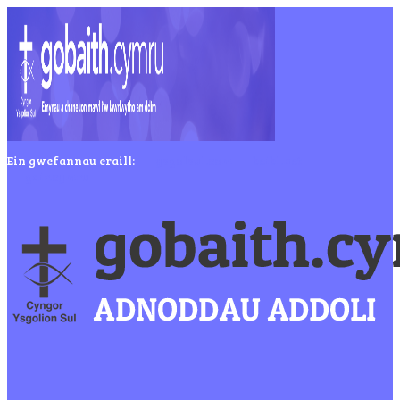
Ein gwefannau eraill:
ysgolsul.com
beibl.net
gair.cymru