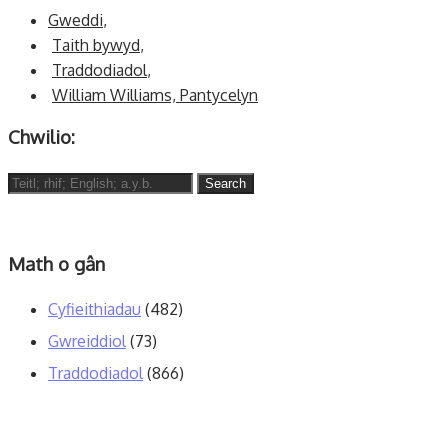
Gweddi
,
Taith bywyd
,
Traddodiadol
,
William Williams, Pantycelyn
Chwilio:
Search
for:
Math o gân
Cyfieithiadau
(482)
Gwreiddiol
(73)
Traddodiadol
(866)