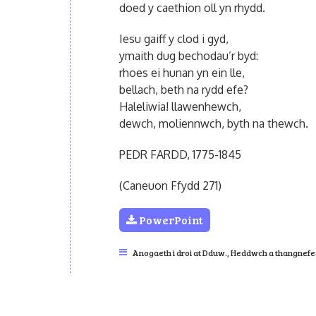
doed y caethion oll yn rhydd.
Iesu gaiff y clod i gyd,
ymaith dug bechodau’r byd:
rhoes ei hunan yn ein lle,
bellach, beth na rydd efe?
Haleliwia! llawenhewch,
dewch, moliennwch, byth na thewch.
PEDR FARDD, 1775-1845
(Caneuon Ffydd 271)
PowerPoint
Anogaeth i droi at Dduw.
,
Heddwch a thangnef