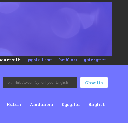
au eraill:
ysgolsul.com
beibl.net
gair.cymru
Hafan
Amdanom
Cysylltu
English