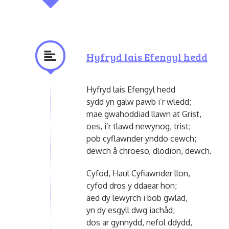
Hyfryd lais Efengyl hedd
Hyfryd lais Efengyl hedd
sydd yn galw pawb i’r wledd;
mae gwahoddiad llawn at Grist,
oes, i’r tlawd newynog, trist;
pob cyflawnder ynddo cewch;
dewch â chroeso, dlodion, dewch.
Cyfod, Haul Cyfiawnder llon,
cyfod dros y ddaear hon;
aed dy lewyrch i bob gwlad,
yn dy esgyll dwg iachâd;
dos ar gynnydd, nefol ddydd,