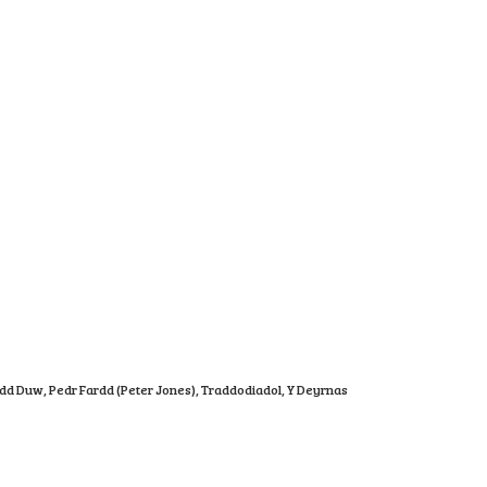
edd Duw
,
Pedr Fardd (Peter Jones)
,
Traddodiadol
,
Y Deyrnas