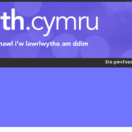
Ein gwefann