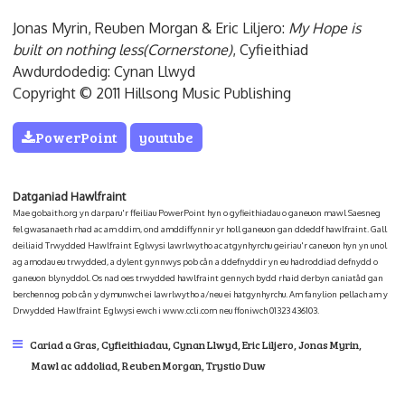
Jonas Myrin, Reuben Morgan & Eric Liljero:
My Hope is
built on nothing less(Cornerstone)
, Cyfieithiad
Awdurdodedig: Cynan Llwyd
Copyright © 2011 Hillsong Music Publishing
PowerPoint
youtube
Datganiad Hawlfraint
Mae gobaith.org yn darparu'r ffeiliau PowerPoint hyn o gyfieithiadau o ganeuon mawl Saesneg
fel gwasanaeth rhad ac am ddim, ond amddiffynnir yr holl ganeuon gan ddeddf hawlfraint. Gall
deiliaid Trwydded Hawlfraint Eglwysi lawrlwytho ac atgynhyrchu geiriau'r caneuon hyn yn unol
ag amodau eu trwydded, a dylent gynnwys pob cân a ddefnyddir yn eu hadroddiad defnydd o
ganeuon blynyddol. Os nad oes trwydded hawlfraint gennych bydd rhaid derbyn caniatâd gan
berchennog pob cân y dymunwch ei lawrlwytho a/neu ei hatgynhyrchu. Am fanylion pellach am y
Drwydded Hawlfraint Eglwysi ewch i www.ccli.com neu ffoniwch 01323 436103.
Cariad a Gras
,
Cyfieithiadau
,
Cynan Llwyd
,
Eric Liljero
,
Jonas Myrin
,
Mawl ac addoliad
,
Reuben Morgan
,
Trystio Duw