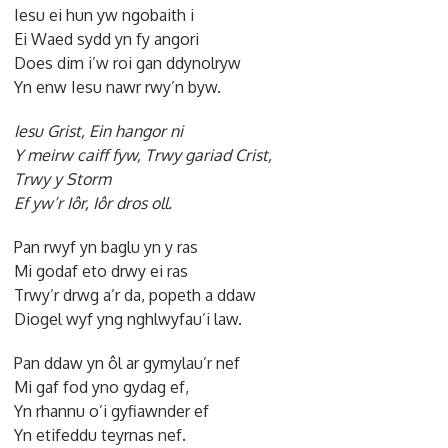
Iesu ei hun yw ngobaith i
Ei Waed sydd yn fy angori
Does dim i’w roi gan ddynolryw
Yn enw Iesu nawr rwy’n byw.
Iesu Grist, Ein hangor ni
Y meirw caiff fyw, Trwy gariad Crist,
Trwy y Storm
Ef yw’r Iôr, Iôr dros oll.
Pan rwyf yn baglu yn y ras
Mi godaf eto drwy ei ras
Trwy’r drwg a’r da, popeth a ddaw
Diogel wyf yng nghlwyfau’i law.
Pan ddaw yn ôl ar gymylau’r nef
Mi gaf fod yno gydag ef,
Yn rhannu o’i gyfiawnder ef
Yn etifeddu teyrnas nef.