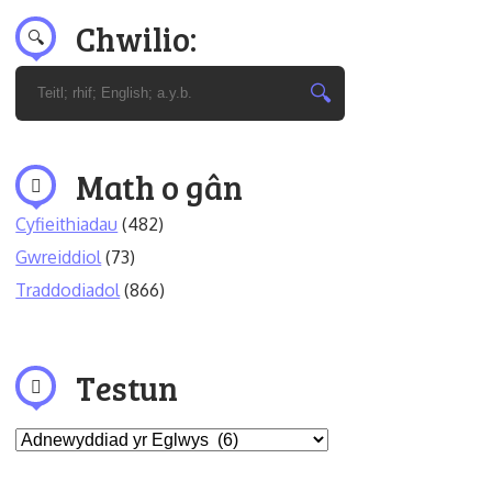
Chwilio:
Math o gân
Cyfieithiadau
(482)
Gwreiddiol
(73)
Traddodiadol
(866)
Testun