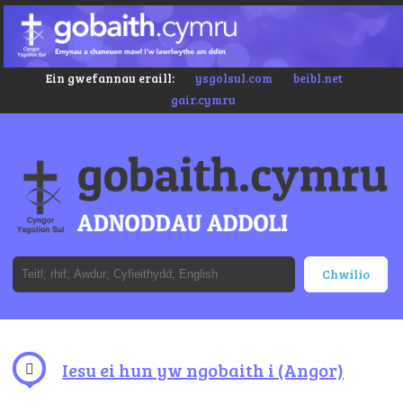
Ein gwefannau eraill:
ysgolsul.com
beibl.net
gair.cymru
Iesu ei hun yw ngobaith i (Angor)