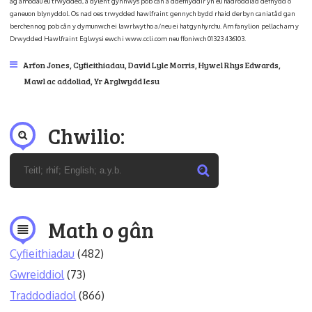
ag amodau eu trwydded, a dylent gynnwys pob cân a ddefnyddir yn eu hadroddiad defnydd o
ganeuon blynyddol. Os nad oes trwydded hawlfraint gennych bydd rhaid derbyn caniatâd gan
berchennog pob cân y dymunwch ei lawrlwytho a/neu ei hatgynhyrchu. Am fanylion pellach am y
Drwydded Hawlfraint Eglwysi ewch i www.ccli.com neu ffoniwch 01323 436103.
Arfon Jones
,
Cyfieithiadau
,
David Lyle Morris
,
Hywel Rhys Edwards
,
Mawl ac addoliad
,
Yr Arglwydd Iesu
Chwilio:
Math o gân
Cyfieithiadau
(482)
Gwreiddiol
(73)
Traddodiadol
(866)