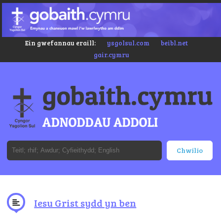
Ein gwefannau eraill:
ysgolsul.com
beibl.net
gair.cymru
Iesu Grist sydd yn ben