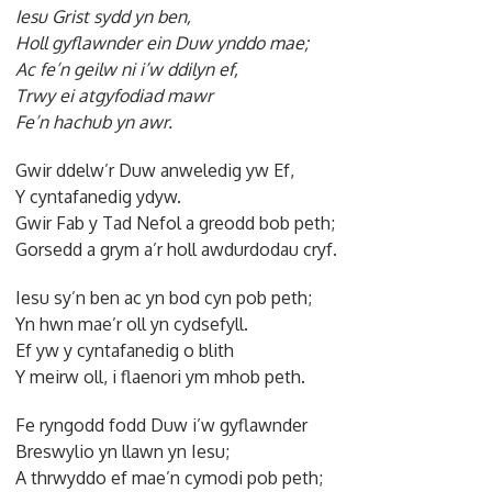
Iesu Grist sydd yn ben,
Holl gyflawnder ein Duw ynddo mae;
Ac fe’n geilw ni i’w ddilyn ef,
Trwy ei atgyfodiad mawr
Fe’n hachub yn awr.
Gwir ddelw’r Duw anweledig yw Ef,
Y cyntafanedig ydyw.
Gwir Fab y Tad Nefol a greodd bob peth;
Gorsedd a grym a’r holl awdurdodau cryf.
Iesu sy’n ben ac yn bod cyn pob peth;
Yn hwn mae’r oll yn cydsefyll.
Ef yw y cyntafanedig o blith
Y meirw oll, i flaenori ym mhob peth.
Fe ryngodd fodd Duw i’w gyflawnder
Breswylio yn llawn yn Iesu;
A thrwyddo ef mae’n cymodi pob peth;