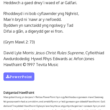
Heddwch a gaed drwy’i waed ef ar Galfari.
Rhoddwyd i ni bob cyflawnder yng Nghrist,
Mae’n bryd ni ‘nawr ar y nefoedd.
Byddwn yn sanctaidd yng ngolwg y Tad
Difai a glân, a digerydd ger ei fron.
(Grym Mawl 2: 73)
David Lyle Morris:
Jesus Christ Rules Supreme
, Cyfieithiad
Awdurdodedig: Hywel Rhys Edwards ac Arfon Jones
Hawlfraint © 1997 Tevita Music
PowerPoint
Datganiad Hawlfraint
Mae gobaith.org yn darparu'r ffeiliau PowerPoint hyn o gyfieithiadau o ganeuon mawl Saesneg
fel gwasanaeth rhad ac am ddim, ond amddiffynnir yr holl ganeuon gan ddeddf hawlfraint. Gall
deiliaid Trwydded Hawlfraint Eglwysi lawrlwytho ac atgynhyrchu geiriau'r caneuon hyn yn unol